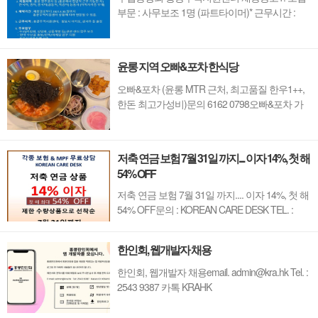
부문 : 사무보조 1명 (파트타이머)* 근무시간 :
4~5시간/일 (주 5일 근무)2. 모집기간 : 2026.
7.6(월) ~ 7.20(월)3. 지원자격 : 홍콩 영주권자 등
(홍콩에서 합법적 근무 가능한 자)* 한국어, 영어,
윤롱 지역 오빠&포차 한식당
중국어(광동어, 북경어) 능통자 (어학자격증 우
대)4. 계약기간 : 채용일로부터 2027.4.30.일까지*
오빠&포차 (윤롱 MTR 근처, 최고품질 한우1++,
홍콩...
한돈 최고가성비)문의 6162 0798오빠&포차 가
는 길
저축 연금 보험 7월 31일 까지.... 이자 14%, 첫 해
54% OFF
저축 연금 보험 7월 31일 까지.... 이자 14%, 첫 해
54% OFF문의 : KOREAN CARE DESK TEL. :
6279 0001
한인회, 웹개발자 채용
한인회, 웹개발자 채용email. admin@kra.hk Tel. :
2543 9387 카톡 KRAHK