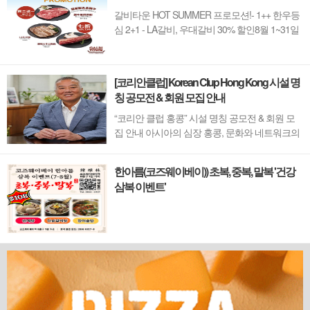
갈비타운 HOT SUMMER 프로모션!- 1++ 한우등
심 2+1 - LA갈비, 우대갈비 30% 할인8월 1~31일
까지 (금요일 할인제외)예약 : 2750-6001
[코리안클럽] Korean Clup Hong Kong 시설 명
칭 공모전 & 회원 모집 안내
“코리안 클럽 홍콩” 시설 명칭 공모전 & 회원 모
집 안내 아시아의 심장 홍콩, 문화와 네트워크의
새 지평을 열 '코리안 클럽'이 온다 동서양이 교차
하며 세계의 아이디어와 자본이 모여드는 도시,
한아름(코즈웨이베이)) 초복, 중복, 말복 '건강
홍콩. 이 역동적인 글로벌 허브의 중심에서 한국
삼복 이벤트'
의 깊이 있는 문화유산과 세계적 감각을 잇는 새
로운 다리가 놓입니다. 바로 국...