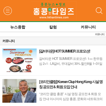
검색
뉴스종합
칼럼
커뮤니티
커뮤니티
커뮤니티
[갈비타운] HOT SUMMER 프로모션!
갈비타운 HOT SUMMER 프로모션!- 1++ 한우등
심 2+1 - LA갈비, 우대갈비 30% 할인8월 1~31일
까지 (금요일 할인제외)예약 : 2750-6001
[코리안클럽] Korean Clup Hong Kong 시설 명
칭 공모전 & 회원 모집 안내
“코리안 클럽 홍콩” 시설 명칭 공모전 & 회원 모
집 안내 아시아의 심장 홍콩, 문화와 네트워크의
새 지평을 열 '코리안 클럽'이 온다 동서양이 교차