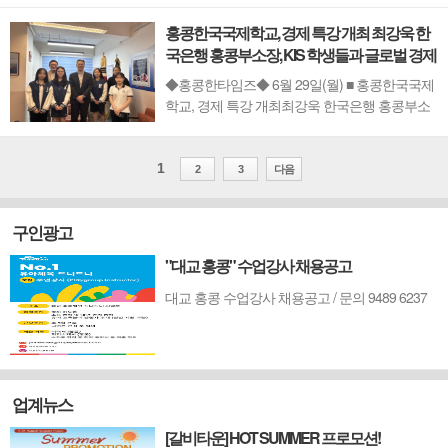
홍콩한국국제학교, 경제 특강 개최 최강욱 한
국은행 홍콩부소장, KIS 학생들과 글로벌 경제
흐름 짚다
◆홍콩한타임즈◆ 6월 29일(월) ■ 홍콩한국국제
학교, 경제 특강 개최최강욱 한국은행 홍콩부소
장, KIS 학생들과 글로벌 경제 흐름 짚다 홍콩한
국국제학교(KIS)는 지난 23일(화요일), 한국은행
홍콩사무소 최강욱 부소장을 초청해 재학생들을
1
2
3
다음
위한 경제 특별 강연을 개최했다고 밝혔다. 이번
특강은 세계 금융의 중심지인 홍콩에서 활약하
구인광고
는...
"대교 홍콩" 수업강사 채용공고
대교 홍콩 수업강사 채용공고 / 문의 9489 6237
업계뉴스
[갈비타운] HOT SUMMER 프로모션!