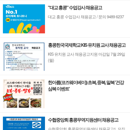
하며 세계의 아이디어와 자본이 모여드는 도시,
"대교 홍콩" 수업강사 채용공고
홍콩. 이 역동적인 글로벌 허브의 중심에서 한국
의 깊이 있는 문화유산과 세계적 감각을 잇는 새
대교 홍콩 수업강사 채용공고 / 문의 9489 6237
로운 다리가 놓입니다. 바로 국...
홍콩한국국제학교 KIS 유치원 교사 채용공고
KIS 유치원 교사 채용공고지원 마감일 7월 29일
(월)
한아름(코즈웨이베이)) 초복, 중복, 말복 '건강
삼복 이벤트'
수협중앙회 홍콩무역지원센터 채용공고
수협중앙회 홍콩무역지원센터 채용공고1. 모집