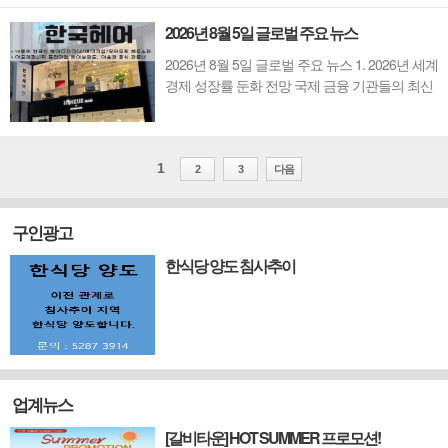
에 대해 20%의 개인 소득세를 부과하기 시작했
2026년 8월 5일 글로벌 주요 뉴스
다고 차이신(Caixin)이 보도했다. 이 소식에 홍콩
관련 금융주가 급락했다. 이번 조치는 오랫동안
2026년 8월 5일 글로벌 주요 뉴스 1. 2026년 세계
존재해 온 규제 허점을 메우는 것으로, 이미 시장
경제 성장률 둔화 전망 국제 금융 기관들의 최신
에 ...
경제 전망에 따르면, 실질 세계 GDP 성장률은
2026년에 약 3.0%로 둔화될 것으로 예상된다. 최
근 2분기 데이터는 정부 지출 감소와 지속적인
에너지 인플레이션이 성장을 저해하는 요인으로
1
2
3
다음
작용하고 있음을 보여주지만, 견조한 소비자 지
출과 활발...
구인광고
한식당 양도 침사추이
업계뉴스
[갈비타운] HOT SUMMER 프로모션!