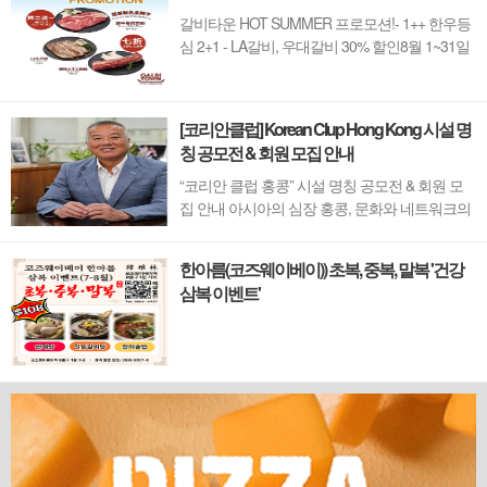
갈비타운 HOT SUMMER 프로모션!- 1++ 한우등
심 2+1 - LA갈비, 우대갈비 30% 할인8월 1~31일
까지 (금요일 할인제외)예약 : 2750-6001
[코리안클럽] Korean Clup Hong Kong 시설 명
칭 공모전 & 회원 모집 안내
“코리안 클럽 홍콩” 시설 명칭 공모전 & 회원 모
집 안내 아시아의 심장 홍콩, 문화와 네트워크의
새 지평을 열 '코리안 클럽'이 온다 동서양이 교차
하며 세계의 아이디어와 자본이 모여드는 도시,
한아름(코즈웨이베이)) 초복, 중복, 말복 '건강
홍콩. 이 역동적인 글로벌 허브의 중심에서 한국
삼복 이벤트'
의 깊이 있는 문화유산과 세계적 감각을 잇는 새
로운 다리가 놓입니다. 바로 국...