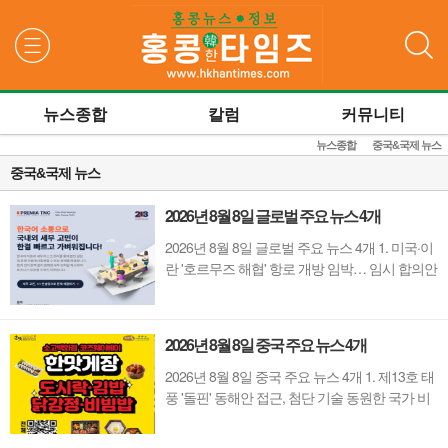
검색
뉴스종합
칼럼
커뮤니티
뉴스종합
중국&국제 뉴스
중국&국제 뉴스
2026년 8월 8일 글로벌 주요 뉴스 4개
2026년 8월 8일 글로벌 주요 뉴스 4개 1. 미국·이
란 '호르무즈 해협' 항로 개방 임박… 임시 합의안
타결 수순원유 수송의 요충지인 호르무즈 해협
을 둘러싸고 대립해 온 미국과 이란 간의 해협 개
방 임시 합의안이 타결 임박 단계에 들어섰다. 중
2026년 8월 8일 중국 주요 뉴스 4개
동 지역 관계자들에 따르면 오만과 이란 중재단
이 작성한 최종 합의안 초안이 이란...
2026년 8월 8일 중국 주요 뉴스 4개 1. 제13호 태
풍 '돌핀' 동해안 접근, 첨단 기술 동원한 국가 비
상대응제13호 태풍 '돌핀(Dolphin)'이 저장이성과
푸젠성 등 중국 동부 주요 해안 지대로 급속히 접