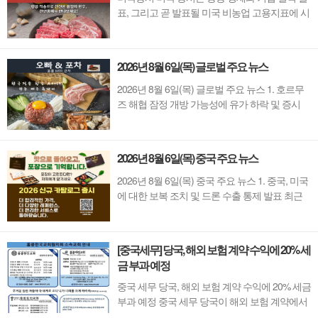
표, 그리고 곧 발표될 미국 비농업 고용지표에 시
장의 관심이 집중되면서 전반적으로 하락했다.
다우존스 산업평균지수는 5일 연속 상승세를 마
감하고 464포인트(약 0.9%) 하락한 54,885포인
2026년 8월 6일(목) 글로벌 주요 뉴스
트로 마감했다.S&P 500 지수는 13포인트(약
0.2%) 하락한 7,709포인트로 마감했다. 클라우드
2026년 8월 6일(목) 글로벌 주요 뉴스 1. 호르무
보안 기업 Datadog와 ...
즈 해협 잠정 개방 가능성에 유가 하락 및 증시
안정중동 지역 내 호르무즈 해협의 잠정 개방 협
상 타결 소식과 이란 관련 긴장 완화 기류에 힘입
어 국제 유가가 하락세를 보였다. 이에 따라 인플
2026년 8월 6일(목) 중국 주요 뉴스
레이션 우려가 완화되며 뉴욕증시(S&P 500, 다
우지수 등)가 다시 최고치 부근까지 상승하는 등
2026년 8월 6일(목) 중국 주요 뉴스 1. 중국, 미국
글로벌 ...
에 대한 보복 조치 및 드론 수출 통제 발표 최근
미국이 중국 기술 및 신장 관련 수출품에 관세와
제재를 가한 데 대한 대응으로, 중국 상무부는 미
국산 드론 및 주요 부품의 수출을 엄격히 통제한
[중국세무] 당국, 해외 보험 계약 수익에 20% 세
다고 발표했다. 또한, 생명공학 기업인 Applied
금 부과 예정
DNA Sciences를 포함한 6개 미국 기업을 블랙리
스트에 올...
중국 세무 당국, 해외 보험 계약 수익에 20% 세금
부과 예정 중국 세무 당국이 해외 보험 계약에서
발생하는 수익(배당금 및 선납 보험료 이자 포함)