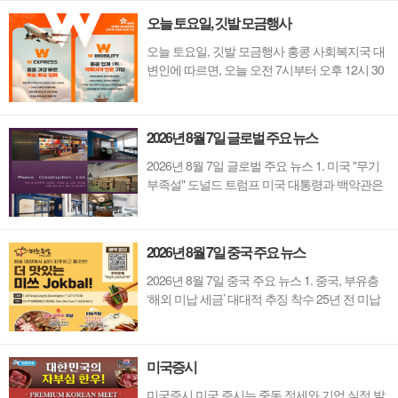
근함에 따라, 중국 기상청과 국가방진감재총공
오늘 토요일, 깃발 모금행사
사는 비상대응 수위를 상향 조율했다. 중국 동해
안 일대 주요 항만의 화물 운송이 일시 중...
오늘 토요일, 깃발 모금행사 홍콩 사회복지국 대
변인에 따르면, 오늘 오전 7시부터 오후 12시 30
분까지 세 곳의 자선 단체가 깃발 판매를 위한 공
공 모금 허가를 받았다. 해당 단체는 홍콩섬의 홍
콩 장애인 스포츠 협회(중국), 구룡의 인비전 자
2026년 8월 7일 글로벌 주요 뉴스
선 재단(Invision Charity Foundation Limited), 그리
고 신계 지역의 리치몬드 펠로우십 오브 홍콩
2026년 8월 7일 글로벌 주요 뉴스 1. 미국 "무기
(Richmond Fellows...
부족설" 도널드 트럼프 미국 대통령과 백악관은
미군이 대이란 군사 작전 및 분쟁 장기화로 인해
정밀 미사일 등 핵심 탄약 물량 고갈 위기에 처했
다는 일각의 보도를 공식 부인했다. 미 행정부는
2026년 8월 7일 중국 주요 뉴스
방위산업체 생산 라인을 가동해 충분한 무기를
확보 중이라고 강조하며, 이란과의 호르무즈 해
2026년 8월 7일 중국 주요 뉴스 1. 중국, 부유층
협 ...
‘해외 미납 세금’ 대대적 추징 착수 25년 전 미납
건까지 검토 중국 세무 당국이 수백조 원 규모의
세수 구멍을 메우기 위해 초고액 자산가들의 해
외 자산 및 과거 미납 세금에 대한 대대적인 강제
미국증시
추징에 착수했다.장기간 이어진 부동산 경기 침
체와 토지 매각 수입 급감으로 재정난이 심...
미국증시 미국 증시는 중동 정세와 기업 실적 발