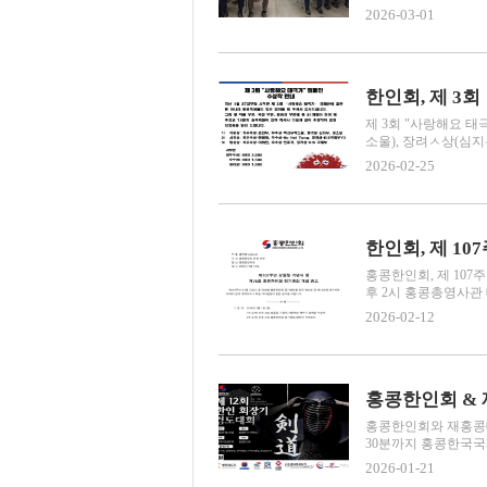
2026-03-01
한인회, 제 3
제 3회 "사랑해요 태
소울), 장려ㅅ상(심지우
2026-02-25
홍콩한인회, 제 107
후 2시 홍콩총영사관
2026-02-12
홍콩한인회와 재홍콩대한
30분까지 홍콩한국국
2026-01-21