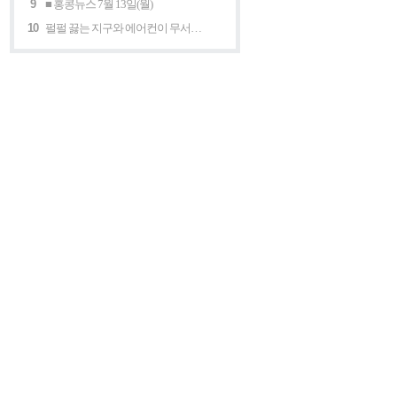
9
■ 홍콩뉴스 7월 13일(월)
10
펄펄 끓는 지구와 에어컨이 무서운 세계 “홍콩의 에어컨은 축복이다”