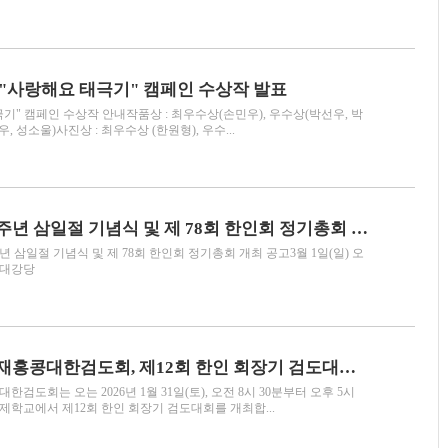
회 "사랑해요 태극기" 캠페인 수상작 발표
극기" 캠페인 수상작 안내작품상 : 최우수상(손민우), 우수상(박선우, 박
, 성소울)사진상 : 최우수상 (한원형), 우수...
한인회, 제 107주년 삼일절 기념식 및 제 78회 한인회 정기총회 개최 공고
주년 삼일절 기념식 및 제 78회 한인회 정기총회 개최 공고3월 1일(일) 오
 대강당
홍콩한인회 & 재홍콩대한검도회, 제12회 한인 회장기 검도대회 개최
검도회는 오는 2026년 1월 31일(토), 오전 8시 30분부터 오후 5시
제학교에서 제12회 한인 회장기 검도대회를 개최합...