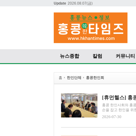
Update
2026.08.07
(금)
뉴스종합
칼럼
커뮤니티
홈
한인단체
홍콩한인회
홍콩 한인사회와 홍콩
손을 잡고 한인을 위한
2026-07-30