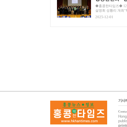
◆홍콩한타임즈◆ 12월
설명회 성황리 개최“학
2025-12-01
기사
Conta
Hong 
publ
print