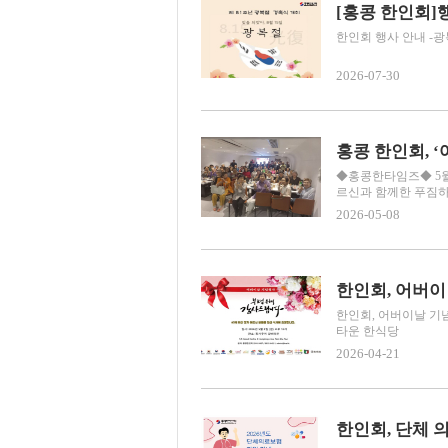
[홍콩 한인회]행사
한인회 행사 안내 -광복절 
2026-07-30
홍콩 한인회, 
◆홍콩한타임즈◆ 5월 
르신과 함께한 푸짐하고 
2026-05-08
한인회, 어버
한인회, 어버이날 기념
타운 한식당
2026-04-21
한인회, 단체 