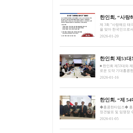
한인회, “사랑
제 3회 “사랑해요 
을 맞아 한국인으로서
2026-01-20
한인회 제53대
■ 한인회 제53대와
로운 도약 기대홍콩한인
2026-01-16
한인회, “제 
◆홍콩한타임즈◆ 홍콩업
정견발표 및 임명장 수
2026-01-05