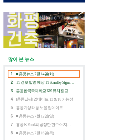
많이 본 뉴스
1
■ 홍콩뉴스 7월 14일(화)
2
T1 경보 발령 예상 T1 Standby Signal Expected
3
홍콩한국국제학교 KIS 유치원 교사 채용공고
4
[홍콩날씨] 업데이트 T3 & T8 가능성
5
홍콩기상 태풍 노을 업데이트
6
■ 홍콩뉴스 7월 12일(일)
7
홍콩 K-Food의 냉정한 현주소 지금 홍콩 한식당에 무슨 일이? Market Decline and "Northbound Consumption"
8
■ 홍콩뉴스 7월 16일(목)