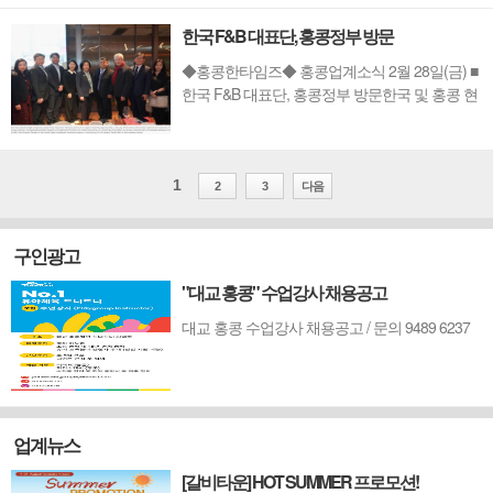
회장의 사회로 월드옥타 홍콩-마카오, 제9,10대
한국 F&B 대표단, 홍콩정부 방문
이취임식이 열렸다. 국기에 대한 경례, 애국가 제
창으로 시작해 내외빈의 축사가 이어졌다.축사
◆홍콩한타임즈◆ 홍콩업계소식 2월 28일(금) ■
에는 강기석 윤리위원회 부위원장, 영사관 이재
한국 F&B 대표단, 홍콩정부 방문한국 및 홍콩 현
원 상무...
지 식음료(F&B) 회사 간 교류 촉진 28일, 정부는
한국 F&B 대표단이 지난 2월 25일부터 27일까지
‘홍콩에서의 사업기회’를 모색하기 위해 홍콩정
부 산하 ‘인베스트홍콩’을 방문했다고 밝혔다.
1
2
3
다음
InvestHK와 한국 요식업협회와 협력하여 3...
구인광고
"대교 홍콩" 수업강사 채용공고
대교 홍콩 수업강사 채용공고 / 문의 9489 6237
업계뉴스
[갈비타운] HOT SUMMER 프로모션!