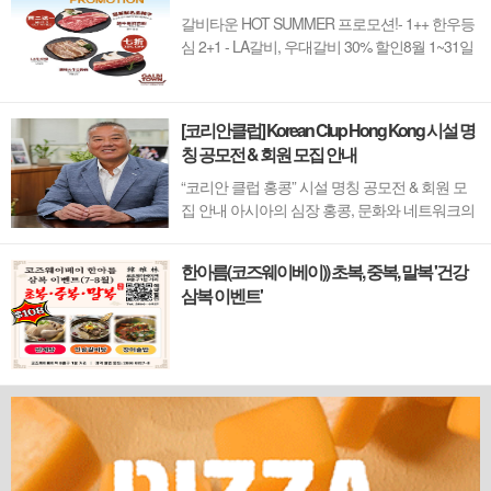
갈비타운 HOT SUMMER 프로모션!- 1++ 한우등
심 2+1 - LA갈비, 우대갈비 30% 할인8월 1~31일
까지 (금요일 할인제외)예약 : 2750-6001
[코리안클럽] Korean Clup Hong Kong 시설 명
칭 공모전 & 회원 모집 안내
“코리안 클럽 홍콩” 시설 명칭 공모전 & 회원 모
집 안내 아시아의 심장 홍콩, 문화와 네트워크의
새 지평을 열 '코리안 클럽'이 온다 동서양이 교차
하며 세계의 아이디어와 자본이 모여드는 도시,
한아름(코즈웨이베이)) 초복, 중복, 말복 '건강
홍콩. 이 역동적인 글로벌 허브의 중심에서 한국
삼복 이벤트'
의 깊이 있는 문화유산과 세계적 감각을 잇는 새
로운 다리가 놓입니다. 바로 국...