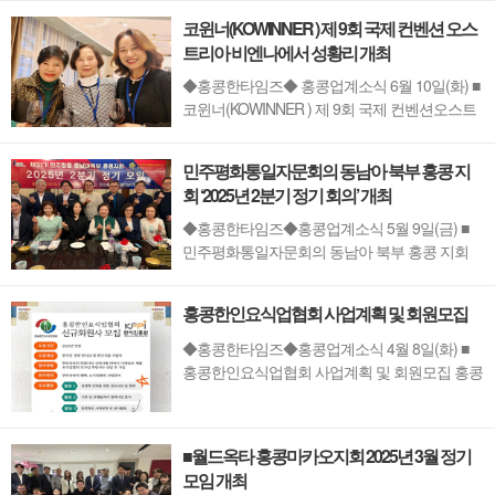
대강당에서 ‘2025 해외 청소년 통일 골든벨’ 대회
코윈너(KOWINNER ) 제 9회 국제 컨벤션 오스
가 성황리에 개최되었다. 이번 대회는 제21기 민
트리아 비엔나에서 성황리 개최
주평화통일자문회의 홍콩지회(회장 송세용)가
주최하며, 홍콩과 마카오에 거주하는 중고등학
◆홍콩한타임즈◆ 홍콩업계소식 6월 10일(화) ■
생...
코윈너(KOWINNER ) 제 9회 국제 컨벤션오스트
리아 비엔나에서 성황리 개최 ▲ 최금란 전 코위
너 이사장(가운데), 최성희 코위너 이사(오른쪽).
민주평화통일자문회의 동남아 북부 홍콩 지
이수림 회원코윈너(KOWINNER ) 제 9회 국제 컨
회 ‘2025년 2분기 정기 회의’ 개최
벤션이 예술과 문화의 도시 오스트리아 비엔나
에서 개최되었다. 2025년 5월23일일부터 25일까
◆홍콩한타임즈◆홍콩업계소식 5월 9일(금) ■
지 12개국(홍콩 ...
민주평화통일자문회의 동남아 북부 홍콩 지회
‘2025년 2분기 정기 회의’ 개최2025년 5월 8일,
민주평화통일자문회의 동남아 북부 홍콩 지회
홍콩한인요식업협회 사업계획 및 회원모집
(회장 송세용)는 한아름 식당에서 ‘2025년 2분기
정기 회의 및 통일의견 수렴’을 개최했다. 이번 회
◆홍콩한타임즈◆홍콩업계소식 4월 8일(화) ■
의는 이현주 간사의 사회로 진행되었으며...
홍콩한인요식업협회 사업계획 및 회원모집 홍콩
한인요식업협회, 2025년 해외한식당협의체 지
원 사업 4년 연속 2개사업 선정 쾌거홍콩한인요
식업협회(회장 이종석)가 2022년부터 한식진흥
■월드옥타 홍콩마카오지회 2025년 3월 정기
원 해외한식당협의체 지원사업(대상 : 20개국 32
모임 개최
개 협의체)에 응모하여 올해로 4년 연속 2개사업