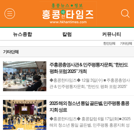
검색
뉴스종합
칼럼
커뮤니티
한인단체
기타단체
기타단체
주홍콩총영사관 & 민주평통자문회, “한반도
평화 포럼 2025” 개최
◆홍콩한타임즈◆ 12월 3일(수) ■ 주홍콩총영사
관 & 민주평통자문회, “한반도 평화 포럼 2025”
개최이재명 정부의 새로운 대북정책북한의 대외
관계, 대내정세 동향 및 분석 오늘 3일(수), 주홍
2025 해외 청소년 통일 골든벨, 민주평통 홍콩
콩총영사관 & 민주평통자문회가 주최한 “한반도
지회 성료
평화 포럼 2025”가 르네상스 하버뷰 호텔에서 개
최되었다. 이재명 정부의 새로운 대...
◆홍콩한타임즈◆ 홍콩칼럼 6월 17일(화)■ 2025
해외 청소년 통일 골든벨, 민주평통 홍콩지회 성
료2025년 6월 14일 토요일, 홍콩 한국국제학교