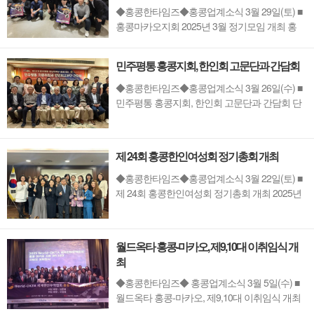
이 선정되어,...
◆홍콩한타임즈◆홍콩업계소식 3월 29일(토) ■
홍콩마카오지회 2025년 3월 정기모임 개최 홍
콩-마카오지회는 제 10기 첫 번째 정기모임을 3
월 25일(화) 저녁 6시부터 개최하였다. 이번 모임
민주평통 홍콩지회, 한인회 고문단과 간담회
은 회원 간의 소통을 강화하고, 최신 산업 동향에
대한 유익한 정보를 제공하기 위해 마련되었다.
◆홍콩한타임즈◆홍콩업계소식 3월 26일(수) ■
이번 행사에서는 정회원인 이재호 변호사를 초
민주평통 홍콩지회, 한인회 고문단과 간담회 단
청하여 ...
결된 통일 국가를 향한 노력 엿보여 제 21기 민주
평화통일자문회의 홍콩지회 (회장 송세용, 이하
민주평통) 와 한인회고문단 간담회가 2025년 3
제 24회 홍콩한인여성회 정기총회 개최
월 25일에 디스커버리 베이 골프 클럽에서 개최
되었다. 민주평통 자문 위원들과 한인회 고문들
◆홍콩한타임즈◆홍콩업계소식 3월 22일(토) ■
간의 ...
제 24회 홍콩한인여성회 정기총회 개최 2025년
3월 19일, 홍콩한인여성회는 주홍콩대한민국총
영사관에서 여성회 임원과 회원 20여명이 참석
한 가운데 제 24회 정기총회를 개최하였다. 최화
월드옥타 홍콩-마카오, 제9,10대 이취임식 개
숙 부회장의 사회로 진행되었으며 유형철 총영
최
사는 축사를 통해 한인 여성회의 선한 영향력과
노고를 치...
◆홍콩한타임즈◆ 홍콩업계소식 3월 5일(수) ■
월드옥타 홍콩-마카오, 제9,10대 이취임식 개최
오늘 3월 5일, 홍콩아이콘 호텔에서 주성준 부지