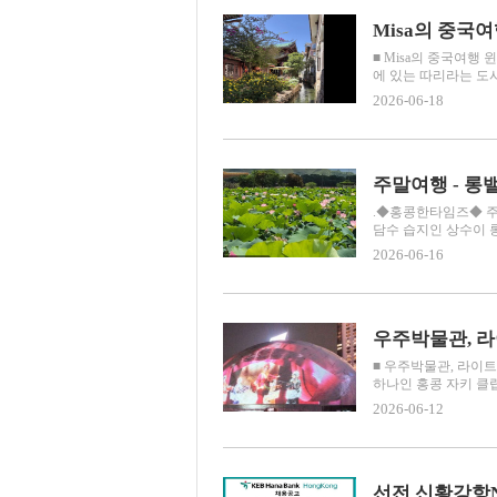
■ Misa의 중국여행 윈
에 있는 따리라는 도시
2026-06-18
주말여행 - 롱
.◆홍콩한타임즈◆ 주말
담수 습지인 상수이 
2026-06-16
우주박물관, 라
■ 우주박물관, 라이트
하나인 홍콩 자키 클럽 
2026-06-12