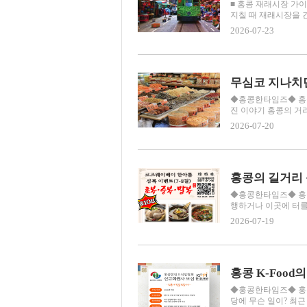
■ 홍콩 재래시장 가
지칠 때 재래시장을 간
2026-07-23
무심코 지나치던
◆홍콩한타임즈◆ 홍콩포
진 이야기 홍콩의 거리
2026-07-20
홍콩의 길거리
◆홍콩한타임즈◆ 홍콩포
행하거나 이곳에 터를 
2026-07-19
홍콩 K-Foo
◆홍콩한타임즈◆ 홍콩포
당에 무슨 일이? 최근