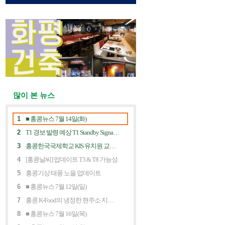
많이 본 뉴스
1
■ 홍콩뉴스 7월 14일(화)
2
T1 경보 발령 예상 T1 Standby Signal Expected
3
홍콩한국국제학교 KIS 유치원 교사 채용공고
4
[홍콩날씨] 업데이트 T3 & T8 가능성
5
홍콩기상 태풍 노을 업데이트
6
■ 홍콩뉴스 7월 12일(일)
7
홍콩 K-Food의 냉정한 현주소 지금 홍콩 한식당에 무슨 일이? Market Decline and "Northbound Consumption"
8
■ 홍콩뉴스 7월 16일(목)