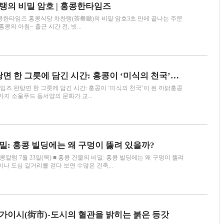
탱의 비밀 암호 | 홍콩한타임즈
 홍콩한타임즈 홍콩식당 차찬탱(茶餐廳)의 비밀 암호3초 만에 끝나는 주문
y AI홍콩의 아침~ 출근 시간 전, 빗...
[푸드칼럼] 완탕면 한 그릇에 담긴 시간: 홍콩이 ‘미식의 천국’이 된 까닭
타임즈 완탕면 한 그릇에 담긴 시간: 홍콩이 ‘미식의 천국’이 된 까닭홍콩
지 소울푸드 동서양의 문화가 교...
밀: 홍콩 빌딩에는 왜 구멍이 뚫려 있을까?
럼 7월 23일(목) ■ 홍콩 건물의 비밀: 홍콩 빌딩에는 왜 구멍이 뚫려
나 도심 길거리를 걷다 보면 수많은 건축...
가이시(街市)-도시의 혈관을 밝히는 붉은 등갓