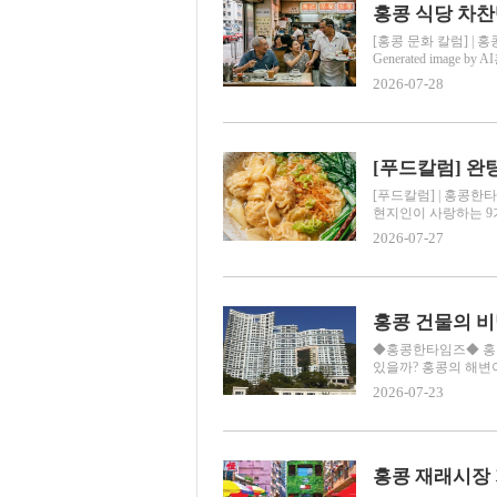
홍콩 식당 차찬
[홍콩 문화 칼럼] |
Generated image b
2026-07-28
[푸드칼럼] | 홍콩한
현지인이 사랑하는 9가
2026-07-27
홍콩 건물의 비
◆홍콩한타임즈◆ 홍콩칼
있을까? 홍콩의 해변이
2026-07-23
홍콩 재래시장 