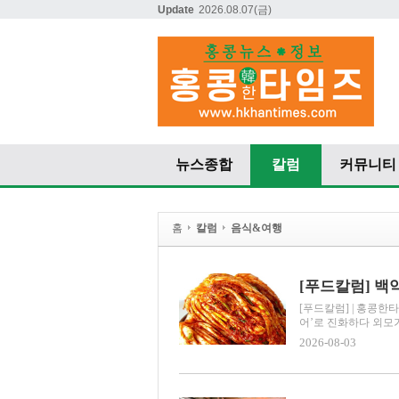
Update
2026.08.07
(금)
뉴스종합
칼럼
커뮤니티
홈
칼럼
음식&여행
[푸드칼럼] | 홍콩한타
어’로 진화하다 외모가
2026-08-03