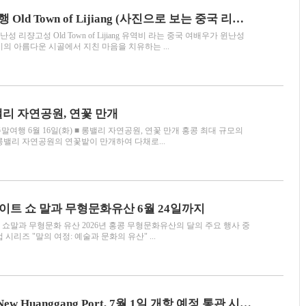
Misa의 중국여행 Old Town of Lijiang (사진으로 보는 중국 리쟝고성)
난성 리쟝고성 Old Town of Lijiang 유역비 라는 중국 여배우가 윈난성
의 아름다운 시골에서 지친 마음을 치유하는 ...
밸리 자연공원, 연꽃 만개
여행 6월 16일(화) ■ 롱밸리 자연공원, 연꽃 만개 홍콩 최대 규모의
롱밸리 자연공원의 연꽃밭이 만개하여 다채로...
이트 쇼 말과 무형문화유산 6월 24일까지
 쇼말과 무형문화 유산 2026년 홍콩 무형문화유산의 달의 주요 행사 중
시리즈 "말의 여정: 예술과 문화의 유산" ...
선전 신황강항New Huanggang Port, 7월 1일 개항 예정 통관 시간 5분 단축