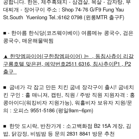
공합니다. 한돈, 제주흑돼지 - 삼겹살, 목살 - 감자탕, 부
대찌개 - 장어구이 주소 : Shop 74-76 G/F9 Fung Yau
St.South Yuenlong Tel.:6162 0798 (윈롱MTR 출구F)
■ - 한아름 한식당(코즈웨이베이) 여름메뉴 콩국수, 검은
콩국수, 매운해물떡찜
▲ 한맛엠파이어(구한참엠파이어) 는 , 동침사츄이 리갈
구룡호텔 맞은편, 예약번호2511 6316, 침사추이P1 , P2
출구
■ 굽네가 각 잡고 만든 치킨 굽네 장각구이 출시! 굽네치
킨 구인 : 홀 매니져, 캡틴, 직원 / 주방 직원 지원자격 : 홍
콩아이디(워킹비자 지원가능), 워홀비자 보유자 지원/문
의 : 오피스 9551-5186 (평일9am~6pm)
■ 한맛 도시락, 반찬가게 : 소고백화점 B2 15A 게장, 김
밥, 닭강정, 비빔밤 등 문의 2831 8841 방문 추천