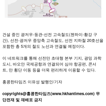
건설 중인 광저우
-
둥관
-
선전 고속철도
(
첸하이
-
황강 구
간
),
선전
-
광저우 중앙축 고속철도
,
선전 지하철
20
호선을
포함한 총
5
개의 철도 노선과 연결될 예정이다
.
이 네트워크를 통해 선전만 초대형 본부 기지
,
광밍 과학
도시
,
바오안 국제공항과 연결되어 심야 항공편
,
콘서
트
,
만 횡단 이동 등을 더욱 편리하게 이용할 수 있다
.
홍콩한타임즈 이유성 발행인/기자
copyrights@홍콩한타임즈(www.hkhantimes.com) 무
단전재 및 재배포 금지