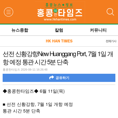
검색
뉴스종합
칼럼
커뮤니티
HK HAN TIMES
전체기사
선전 신황강항New Huanggang Port, 7월 1일 개
항 예정 통관 시간 5분 단축
홍콩한타임즈 2026-06-11 16:26:48
공유하기
◆홍콩한타임즈◆
6
월
11
일
(
목
)
■ 선전 신황강항
, 7
월
1
일 개항 예정
통관 시간
5
분 단축