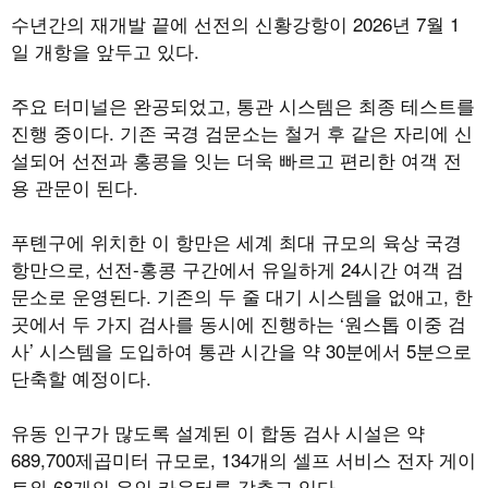
수년간의 재개발 끝에 선전의 신황강항이
2026
년
7
월
1
일 개항을 앞두고 있다
.
주요 터미널은 완공되었고
,
통관 시스템은 최종 테스트를
진행 중이다
.
기존 국경 검문소는 철거 후 같은 자리에 신
설되어 선전과 홍콩을 잇는 더욱 빠르고 편리한 여객 전
용 관문이 된다
.
푸톈구에 위치한 이 항만은 세계 최대 규모의 육상 국경
항만으로
,
선전
-
홍콩 구간에서 유일하게
24
시간 여객 검
문소로 운영된다
.
기존의 두 줄 대기 시스템을 없애고
,
한
곳에서 두 가지 검사를 동시에 진행하는
‘
원스톱 이중 검
사
’
시스템을 도입하여 통관 시간을 약
30
분에서
5
분으로
단축할 예정이다
.
유동 인구가 많도록 설계된 이 합동 검사 시설은 약
689,700
제곱미터 규모로
, 134
개의 셀프 서비스 전자 게이
트와
68
개의 유인 카운터를 갖추고 있다
.