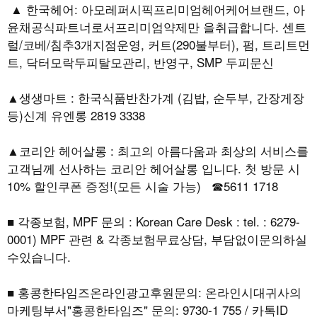
▲ 한국헤어: 아모레퍼시픽프리미엄헤어케어브랜드, 아
윤채공식파트너로서프리미엄약제만 을취급합니다. 센트
럴/코베/침추3개지점운영, 커트(290불부터), 펌, 트리트먼
트, 닥터모락두피탈모관리, 반영구, SMP 두피문신
▲생생마트 : 한국식품반찬가계 (김밥, 순두부, 간장게장
등)신계 유엔롱 2819 3338
▲코리안 헤어살롱 : 최고의 아름다움과 최상의 서비스를
고객님께 선사하는 코리안 헤어살롱 입니다. 첫 방문 시
10% 할인쿠폰 증정!(모든 시술 가능) ☎5611 1718
■ 각종보험, MPF 문의 : Korean Care Desk : tel. : 6279-
0001) MPF 관련 & 각종보험무료상담, 부담없이문의하실
수있습니다.
■ 홍콩한타임즈온라인광고후원문의: 온라인시대귀사의
마케팅부서"홍콩한타임즈" 문의: 9730-1 755 / 카톡ID