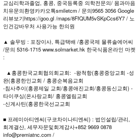
교심리학과졸업, 홍콩, 중국등록중 의학전문의/ 몸과마음
치유문의환영카카오톡smiletcm / 문의9565 3056 Google
리뷰보기https://goo.gl /maps/8FfQUM5vSKpCcs6Y7 / 노
인건강바우처 사용가능 한의원
▲ 솔무빙 : 포장이사, 특급택배 /홍콩국제 물류솔에어씨
/문의 5316-1715 www.solmarket.hk 한국식품온라인 마켓
:
▲홍콩한국교회협의회교회: -왕척항(홍콩중앙교회 -성
완(홍콩한인교회 / 홍콩순복음교회
-침사추이(홍콩제일 교회/홍콩애진교회/홍콩동신교회) -
타이쿠싱(온사랑교회/ 홍콩엘림교회
-신계사틴(홍콩한국선교교회
■ 프레미아티엔씨(구코차이나티엔씨) : 법인설립/관리,
회계결산, 세무자문및회계감사+852 9669 0878
info@premiatnc.com /