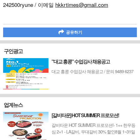
242500ryune / 이메일
hkkrtimes@gmail.com
공유하기
구인광고
"대교 홍콩" 수업강사 채용공고
대교 홍콩 수업강사 채용공고 / 문의 9489 6237
업계뉴스
[갈비타운] HOT SUMMER 프로모션!
갈비타운 HOT SUMMER 프로모션!- 1++ 한우등
심 2+1 - LA갈비, 우대갈비 30% 할인8월 1~31일
까지 (금요일 할인제외)예약 : 2750-6001