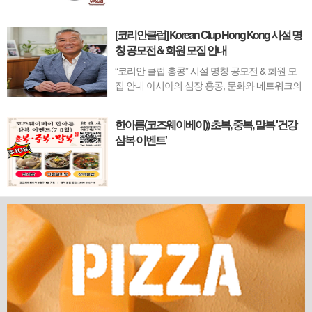
[코리안클럽] Korean Clup Hong Kong 시설 명
칭 공모전 & 회원 모집 안내
“코리안 클럽 홍콩” 시설 명칭 공모전 & 회원 모
집 안내 아시아의 심장 홍콩, 문화와 네트워크의
새 지평을 열 '코리안 클럽'이 온다 동서양이 교차
하며 세계의 아이디어와 자본이 모여드는 도시,
한아름(코즈웨이베이)) 초복, 중복, 말복 '건강
홍콩. 이 역동적인 글로벌 허브의 중심에서 한국
삼복 이벤트'
의 깊이 있는 문화유산과 세계적 감각을 잇는 새
로운 다리가 놓입니다. 바로 국...