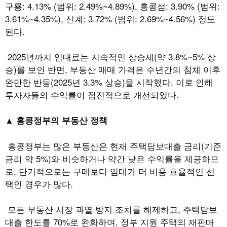
구룡
: 4.13% (
범위
: 2.49%~4.89%),
홍콩섬
: 3.90% (
범위
:
3.61%~4.35%),
신계
: 3.72% (
범위
: 2.69%~4.56%)
정도
된다
.
2025
년까지 임대료는 지속적인 상승세
(
약
3.8%~5%
상
승
)
를 보인 반면
,
부동산 매매 가격은 수년간의 침체 이후
완만한 반등
(2025
년
3.3%
상승
)
을 시작했다
.
이로 인해
투자자들의 수익률이 점진적으로 개선되었다
.
▲ 홍콩정부의 부동산 정책
홍콩정부는 많은 부동산은 현재 주택담보대출 금리
(
기준
금리 약
5%)
와 비슷하거나 약간 낮은 수익률을 제공하므
로
,
단기적으로는 구매보다 임대가 더 비용 효율적인 선
택인 경우가 많다
.
모든 부동산 시장 과열 방지 조치를 해제하고
,
주택담보
대출 한도를
70%
로 완화하며
,
정부 지원 주택의 재판매