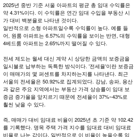
2025
년 중반 기준 서울 아파트의 평균 총 임대 수익률은
약
4.31%
이다
.
이 수익률은 연간 임대 수입을 부동산 시
가 대비 백분율로 나타낸 것이다
.
일반적으로 소형 아파트일수록 수익률이 높다
.
예를 들
어
,
원룸 아파트는
6.57%
의 수익률을 보이는 반면
,
대형
4
베드룸 아파트는
2.65%
까지 떨어질 수 있다
.
전세 제도는 월세 대신 계약 시 상당한 금액의 보증금을
일시불로 납부하는 독특한 방식이다
. '
전세율
'
이란 보증금
이 매매가의 몇 퍼센트를 차지하는지를 나타낸다
.
최근
서울의 전세율은
50.92%
로 집계되었다
.
강남
,
송파
,
용산
과 같은 주요 지역에서는 부동산 가격 상승률이 임대 보
증금 증가율을 앞지르기 때문에 전세율이
37%~43%
로
훨씬 낮을 수 있다
.
즉
,
매매가 대비 임대료 비율이
2025
년 초 기준 약
102.42
를 기록했다
.
명목 주택 가격 지수를 임대료 대비 임대료
비율로 나눈 값이다
.
일반적으로 이 비율이 높을수록 임