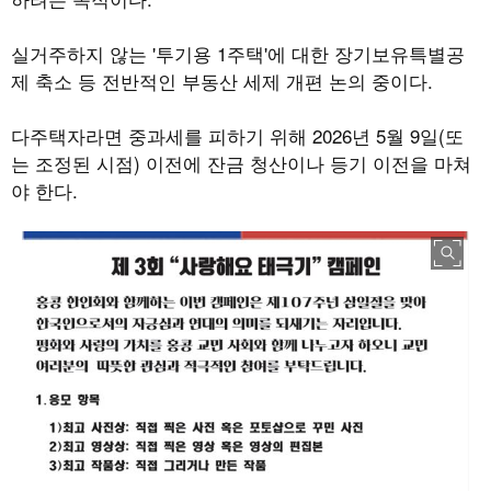
실거주하지 않는
'
투기용
1
주택
'
에 대한 장기보유특별공
제 축소 등 전반적인 부동산 세제 개편 논의 중이다
.
다주택자라면 중과세를 피하기 위해
2026
년
5
월
9
일
(
또
는 조정된 시점
)
이전에 잔금 청산이나 등기 이전을 마쳐
야 한다
.