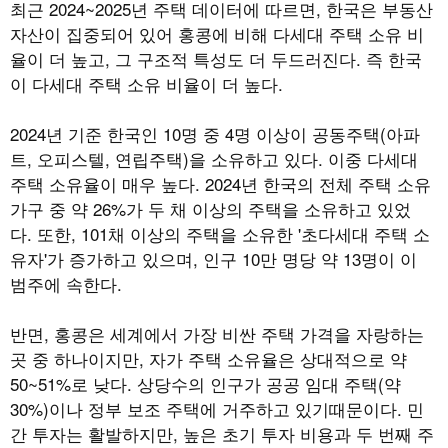
최근
2024~2025
년 주택 데이터에 따르면
,
한국은 부동산
자산이 집중되어 있어 홍콩에 비해 다세대 주택 소유 비
율이 더 높고
,
그 구조적 특성도 더 두드러진다
. 즉
한국
이 다세대 주택 소유 비율이 더 높다.
2024
년 기준 한국인
10
명 중
4
명 이상이 공동주택
(
아파
트
,
오피스텔
,
연립주택
)
을 소유하고 있다
.
이중 다세대
주택 소유율이 매우 높다
. 2024
년 한국의 전체 주택 소유
가구 중 약
26%
가 두 채 이상의 주택을 소유하고 있었
다
.
또한
, 101
채 이상의 주택을 소유한
'
초다세대 주택 소
유자
'
가 증가하고 있으며
,
인구
10
만 명당 약
13
명이 이
범주에 속한다
.
반면
,
홍콩은 세계에서 가장 비싼 주택 가격을 자랑하는
곳 중 하나이지만
,
자가 주택 소유율은 상대적으로 약
50~51%
로 낮다
.
상당수의 인구가 공공 임대 주택
(
약
30%)
이나 정부 보조 주택에 거주하고 있기때문이다
.
민
간 투자는 활발하지만
,
높은 초기 투자 비용과 두 번째 주