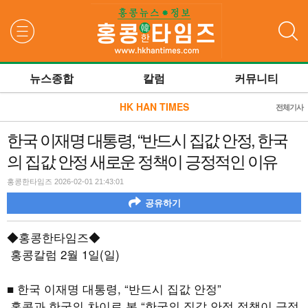
검색
뉴스종합
칼럼
커뮤니티
HK HAN TIMES
전체기사
한국 이재명 대통령, “반드시 집값 안정, 한국
의 집값 안정 새로운 정책이 긍정적인 이유
홍콩한타임즈 2026-02-01 21:43:01
공유하기
◆홍콩한타임즈◆
홍콩칼럼
2
월
1
일
(
일
)
■ 한국 이재명 대통령
, “
반드시 집값 안정
”
홍콩과 한국의 차이로 본
“
한국의 집값 안정 정책이 긍정