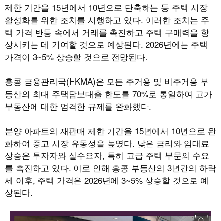
제한 기간을
15
년에서
10
년으로 단축하는 등 주택 시장
활성화를 위한 조치를 시행하고 있다
.
이러한 조치는 주
택 가격 반등 속에서 거래를 촉진하고 주택 구매력을 향
상시키는 데 기여할 것으로 예상된다
. 2026
년에는 주택
가격이
3~5%
상승할 것으로 전망된다
.
홍콩 금융관리국
(HKMA)
은 모든 주거용 및 비주거용 부
동산의 최대 주택담보대출 한도를
70%
로 통일하여 고가
부동산에 대한 엄격한 규제를 완화했다
.
분양 아파트의 재판매 제한 기간을
15
년에서
10
년으로 완
화하여 중고 시장 유동성을 높였다
.
낮은 금리와 임대료
상승은 투자자와 실수요자
,
특히 고급 주택 부문의 수요
를 촉진하고 있다
.
이로 인해 홍콩 부동산의
3
년간의 하락
세 이후
,
주택 가격은
2026
년에
3~5%
상승할 것으로 예
상된다
.