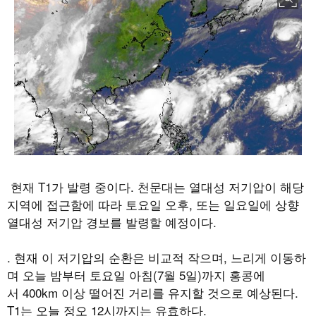
현재
T1
가 발령 중이다
.
천문대는 열대성 저기압이 해당
지역에 접근함에 따라 토요일 오후
,
또는 일요일에 상향
열대성 저기압 경보를 발령할 예정이다
.
.
현재 이 저기압의 순환은 비교적 작으며
,
느리게 이동하
며 오늘 밤부터 토요일 아침
(7
월
5
일
)
까지 홍콩에
서
400km
이상 떨어진 거리를 유지할 것으로 예상된다
.
T1
는 오늘 정오
12
시까지는 유효하다
.