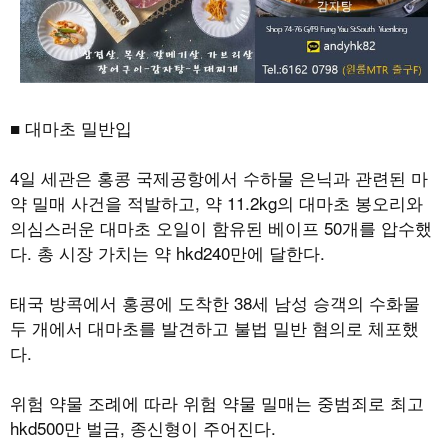
■ 대마초 밀반입
4
일 세관은 홍콩 국제공항에서 수하물 은닉과 관련된 마
약 밀매 사건을 적발하고
,
약
11.2kg
의 대마초 봉오리와
의심스러운 대마초 오일이 함유된 베이프
50
개를 압수했
다
.
총 시장 가치는 약
hkd240
만에 달한다
.
태국 방콕에서 홍콩에 도착한
38
세 남성 승객의 수화물
두 개에서 대마초를 발견하고 불법 밀반 혐의로 체포했
다
.
위험 약물 조례에 따라 위험 약물 밀매는 중범죄로 최고
hkd500
만 벌금
,
종신형이 주어진다
.