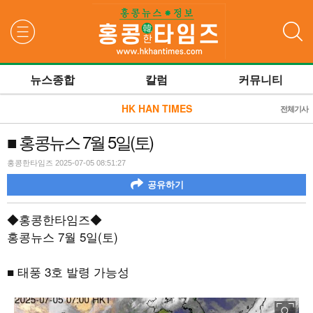
검색
뉴스종합
칼럼
커뮤니티
HK HAN TIMES
전체기사
■ 홍콩뉴스 7월 5일(토)
홍콩한타임즈 2025-07-05 08:51:27
공유하기
◆홍콩한타임즈◆
홍콩뉴스
7
월
5
일
(
토
)
■ 태풍
3
호 발령 가능성