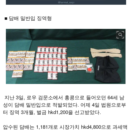
■ 담배 밀반입 징역형
지난
3
일
,
로우 검문소에서 홍콩으로 들어오던
64
세 남
성이 담배 밀반입으로 적발되었다
.
어제
4
일 법원으로부
터 징역
3
개월
,
벌금
hkd1,200
을 선고받았다
.
압수된 담배는
1,181
개로 시장가치
hkd4,800
으로 과세액