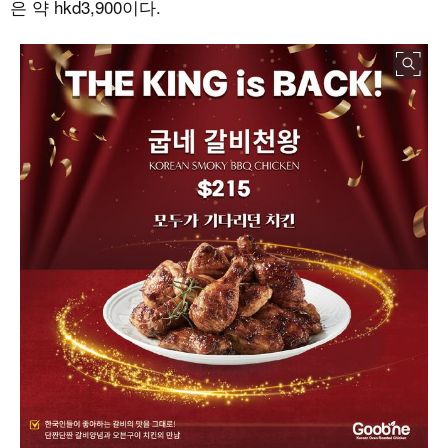
은 약
hkd3,900
이다
.