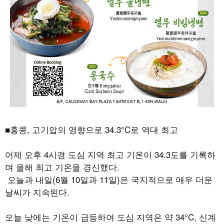
■홍콩
,
고기압의 영향으로
34.3°C
로 역대 최고
어제 오후
4
시경 도심 지역 최고 기온이
34.3
도를 기록하
며 올해 최고 기온을 경신했다
.
오늘과 내일
(6
월
10
일과
11
일
)
은 국지적으로 매우 더운
날씨가 지속된다
.
오늘 낮에는 기온이 급등하여 도심 지역은 약
34°C,
신계