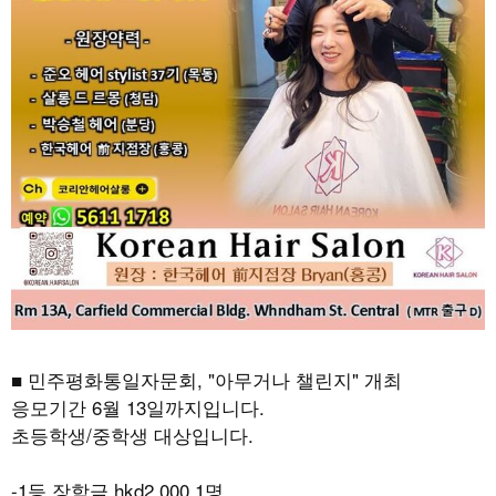
■ 민주평화통일자문회
, "
아무거나 챌린지
"
개최
응모기간
6
월
13
일까지입니다
.
초등학생
/
중학생 대상입니다
.
-1
등 장학금
hkd2,000 1
명