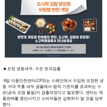
■ 포장 냉동새우
,
수은 초과검출
9
일 식품안전센터
(CFS)
는 스페인에서 수입된 포장된 냉
동 거대 주홍 새우 샘플에서 법적 기준치를 초과하는 수
은
(
금속 오염 물질
)
이 검출되었다고 발표했다
.
센터는 제
품판매를 중단시키고 소비자들은 섭취하지 말 것을 당부
했다
.