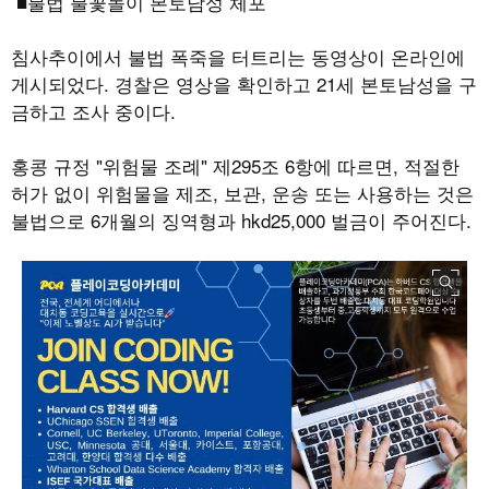
■불법 불꽃놀이 본토남성 체포
침사추이에서 불법 폭죽을 터트리는 동영상이 온라인에
게시되었다
.
경찰은 영상을 확인하고
21
세 본토남성을 구
금하고 조사 중이다
.
홍콩 규정
"
위험물 조례
"
제
295
조
6
항에 따르면
,
적절한
허가 없이 위험물을 제조
,
보관
,
운송 또는 사용하는 것은
불법으로
6
개월의 징역형과
hkd25,000
벌금이 주어진다
.