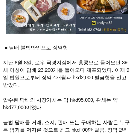
■ 담배 불법반입으로 징역형
지난
6
월
8
일
,
로우 국경지점에서 홍콩으로 들어오던
39
세 여성이 담배
23,200
개를 들여오다 체포되었다
.
어제
9
일 법원으로부터 징역
4
개월과
hkd2,000
벌금형을 선고
받았다
.
압수된 담배의 시장가치는 약
hkd95,000,
관세는 약
hkd77,000
이었다
.
불법 담배를 거래
,
소지
,
판매 또는 구매하는 사람은 누구
든 범죄를 저지른 것으로 최고
hkd100
만 벌금
,
징역
2
년