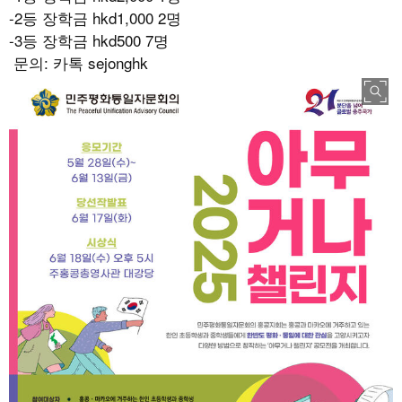
-2
등 장학금
hkd1,000 2
명
-3
등 장학금
hkd500 7
명
문의
:
카톡
sejonghk