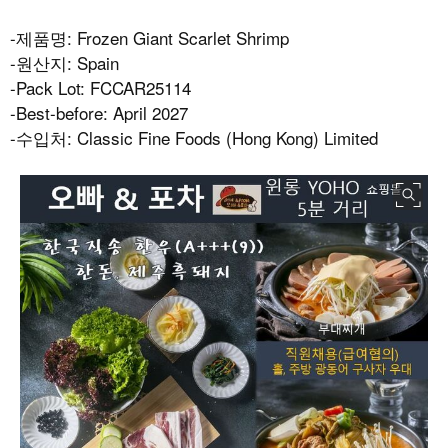
-
제품명
: Frozen Giant Scarlet Shrimp
-
원산지
: Spain
-Pack Lot: FCCAR25114
-Best-before: April 2027
-
수입처
: Classic Fine Foods (Hong Kong) Limited