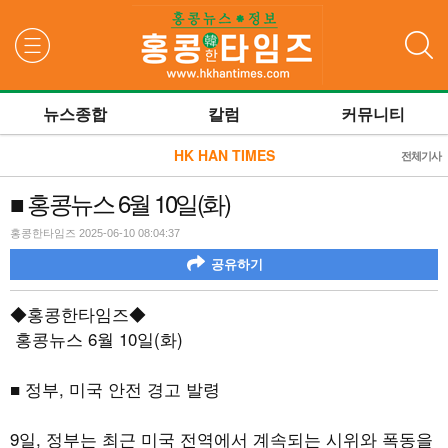
검색
뉴스종합
칼럼
커뮤니티
HK HAN TIMES
전체기사
■ 홍콩뉴스 6월 10일(화)
홍콩한타임즈 2025-06-10 08:04:37
공유하기
◆홍콩한타임즈◆
홍콩뉴스
6
월
10
일
(
화
)
■ 정부
,
미국 안전 경고 발령
9
일, 정부는 최근 미국 전역에서 계속되는 시위와 폭동을