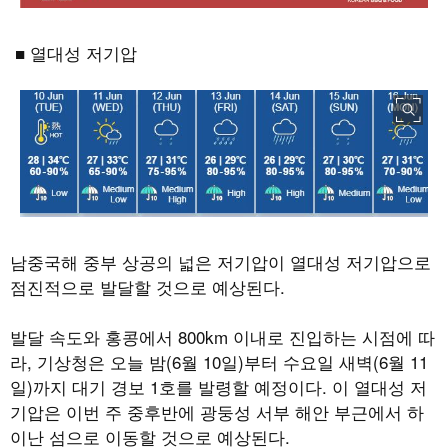
■ 열대성 저기압
남중국해 중부 상공의 넓은 저기압이 열대성 저기압으로
점진적으로 발달할 것으로 예상된다
.
발달 속도와 홍콩에서
800km
이내로 진입하는 시점에 따
라
,
기상청은 오늘 밤
(6
월
10
일
)
부터 수요일 새벽
(6
월
11
일
)
까지 대기 경보
1
호를 발령할 예정이다
.
이 열대성 저
기압은 이번 주 중후반에 광둥성 서부 해안 부근에서 하
이난 섬으로 이동할 것으로 예상된다
.