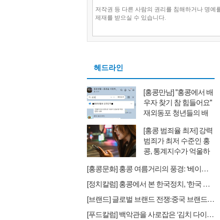
헤드라인
[홍콩만남] "홍콩에서 배
우자 찾기 참 힘들어요"
재외동포 청년들의 배
우자 찾기와 새로운 대
[홍콩 범죄율 최저] 강력
안
범죄가 최저 수준인 홍
콩, 통계지수가 억울하
다
[홍콩문화] 홍콩 여름거리의 풍경: ‘베이징 비키니’
[정치칼럼] 홍콩에서 본 한국정치, ‘한국 정치인들의 싸움이 날마다 헤드라인’
[브랜드] 글로벌 브랜드 전쟁:중국 브랜드의 습격 스타벅스→럭킨커피
[푸드칼럼] 백악관을 사로잡은 ‘김치 다이어트’ : K-Food, 맛을 넘어 ‘헬스케어’로 진화하다