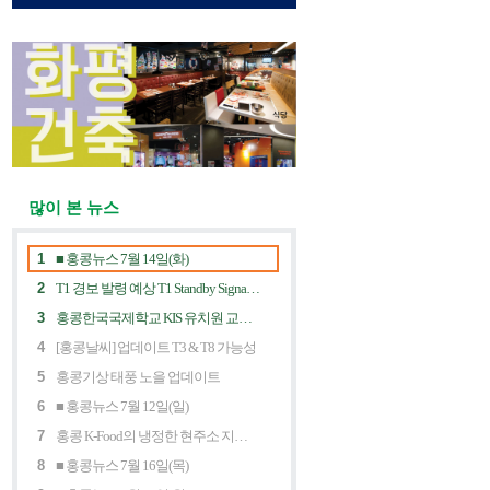
많이 본 뉴스
1
■ 홍콩뉴스 7월 14일(화)
2
T1 경보 발령 예상 T1 Standby Signal Expected
3
홍콩한국국제학교 KIS 유치원 교사 채용공고
4
[홍콩날씨] 업데이트 T3 & T8 가능성
5
홍콩기상 태풍 노을 업데이트
6
■ 홍콩뉴스 7월 12일(일)
7
홍콩 K-Food의 냉정한 현주소 지금 홍콩 한식당에 무슨 일이? Market Decline and "Northbound Consumption"
8
■ 홍콩뉴스 7월 16일(목)