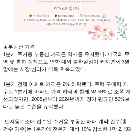
▲부동산 가격
1
분기 주거용 부동산 가격은 약세를 유지했다
.
미국의 무
역 및 통화 정책으로 인한 대외 불확실성이 커지면서
3
월
말에는 시장 심리가 더욱 위축되었다
.
1
분기 전체 아파트 가격은
2%
하락했다
.
주택 구매력 지
수는
1
분기에 아파트 가격 하락과 함께 약
59%
로 소폭 개
선되었지만
, 2005
년부터
2024
년까지 장기 평균인
56%
보
다는 높은 수준을 유지했다
.
토지등기소에 접수된 주거용 부동산 매매 계약 건수
(
총
건수 기준
)
는
1
분기에 전분기 대비
19%
감소한
1
만
2,193