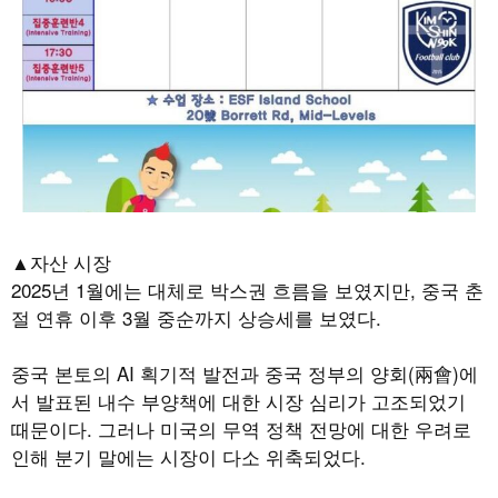
▲자산 시장
2025
년
1
월에는 대체로 박스권 흐름을 보였지만
,
중국 춘
절 연휴 이후
3
월 중순까지 상승세를 보였다
.
중국 본토의
AI
획기적 발전과 중국 정부의 양회
(
兩會
)
에
서 발표된 내수 부양책에 대한 시장 심리가 고조되었기
때문이다
.
그러나 미국의 무역 정책 전망에 대한 우려로
인해 분기 말에는 시장이 다소 위축되었다
.