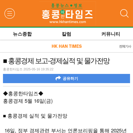
검색
뉴스종합
칼럼
커뮤니티
HK HAN TIMES
전체기사
■ 홍콩경제 보고-경제실적 및 물가전망
홍콩한타임즈 2025-05-16 19:35:22
공유하기
◆홍콩한타임즈◆
홍콩경제
5
월
16
일
(
금
)
■ 홍콩경제 실적 및 물가전망
16
일
,
정부 경제관련 부서는 언론브리핑을 통해
2025
년