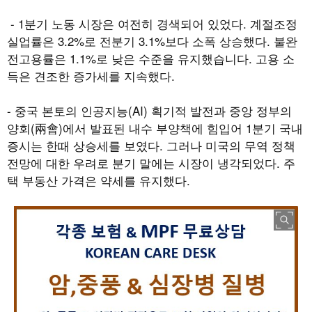
- 1
분기 노동 시장은 여전히 경색되어 있었다
.
계절조정
실업률은
3.2%
로 전분기
3.1%
보다 소폭 상승했다
.
불완
전고용률은
1.1%
로 낮은 수준을 유지했습니다
.
고용 소
득은 견조한 증가세를 지속했다
.
-
중국 본토의 인공지능
(AI)
획기적 발전과 중앙 정부의
양회
(
兩會
)
에서 발표된 내수 부양책에 힘입어
1
분기 국내
증시는 한때 상승세를 보였다
.
그러나 미국의 무역 정책
전망에 대한 우려로 분기 말에는 시장이 냉각되었다
.
주
택 부동산 가격은 약세를 유지했다
.