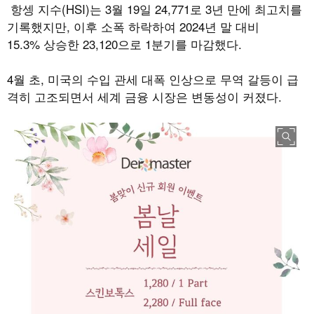
항셍 지수
(HSI)
는
3
월
19
일
24,771
로
3
년 만에 최고치를
기록했지만
,
이후 소폭 하락하여
2024
년 말 대비
15.3%
상승한
23,120
으로
1
분기를 마감했다
.
4
월 초
,
미국의 수입 관세 대폭 인상으로 무역 갈등이 급
격히 고조되면서 세계 금융 시장은 변동성이 커졌다
.