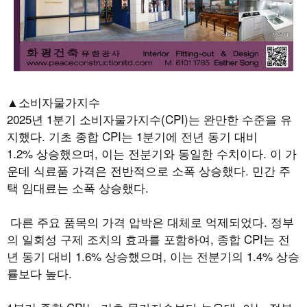
▲소비자물가지수
2025
년
1
분기 소비자물가지수
(CPI)
는 완만한 수준을 유
지했다
.
기초 종합
CPI
는
1
분기에 전년 동기 대비
1.2%
상승했으며
,
이는 전분기와 동일한 수치이다
.
이 가
운데 식료품 가격은 전반적으로 소폭 상승했다
.
민간 주
택 임대료는 소폭 상승했다
.
다른 주요 품목의 가격 압박은 대체로 억제되었다
.
정부
의 일회성 구제 조치의 효과를 포함하여
,
종합
CPI
는 전
년 동기 대비
1.6%
상승했으며
,
이는 전분기의
1.4%
상승
률보다 높다
.