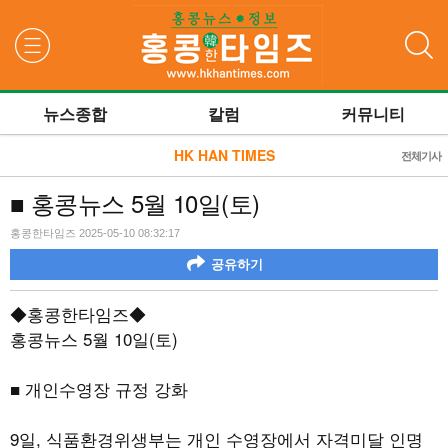
검색
뉴스종합
칼럼
커뮤니티
HK HAN TIMES
전체기사
■ 홍콩뉴스 5월 10일(토)
홍콩한타임즈 2025-05-10 08:32:17
공유하기
◆홍콩한타임즈◆
홍콩뉴스
5
월 10일
(토
)
■ 개인수영장 규정 강화
9
일
,
식품환경위생부는 개인 수영장에서 자격미달 인명