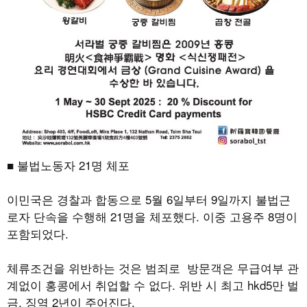
■ 불법노동자
21
명 체포
이민국은 경찰과 합동으로
5
월
6
일부터
9
일까지 불법근
로자 단속을 수행해
21
명을 체포했다
.
이중 고용주
8
명이
포함되었다
.
체류조건을 위반하는 것은 범죄로
방문객은 무급여부 관
계없이 홍콩에서 취업할 수 없다
.
위반 시 최고
hkd5
만 벌
금
,
징역
2
년이 주어진다
.