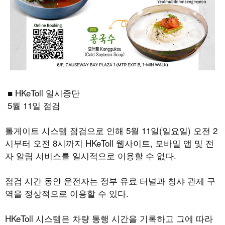
■
HKeToll
일시중단
5
월
11
일 점검
톨게이트 시스템 점검으로 인해
5
월
11
일
(
일요일
)
오전
2
시부터 오전
8
시까지
HKeToll
웹사이트
,
모바일 앱 및 전
자 알림 서비스를 일시적으로 이용할 수 없다
.
점검 시간 동안 운전자는 정부 유료 터널과 칭샤 관제 구
역을 정상적으로 이용할 수 있다
.
HKeToll
시스템은 차량 통행 시간을 기록하고 그에 따라