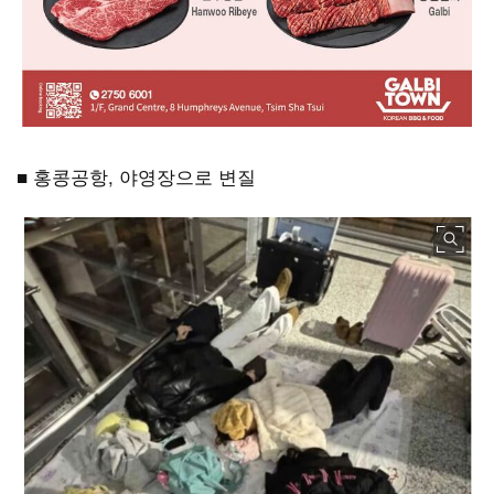
■ 홍콩공항
,
야영장으로 변질