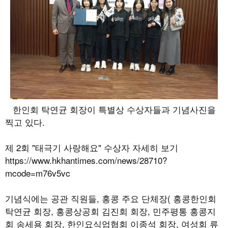
한인회 탁연균 회장이 특별상 수상자들과 기념사진을
찍고 있다.
제 2회 "태극기 사랑해요" 수상자 자세히 보기
https://www.hkhantimes.com/news/28710?
mcode=m76v5vc
기념식에는 공관 직원들
,
홍콩 주요 단체장
(
홍콩한인회
탁연균 회장
,
홍콩상공회 김진회 회장
,
민주평통 홍콩지
회 송세용 회장
,
한인요식업협회 이종석 회장
,
여성회 류