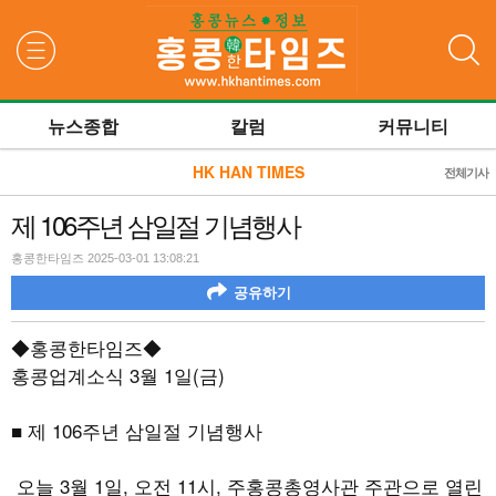
검색
뉴스종합
칼럼
커뮤니티
HK HAN TIMES
전체기사
제 106주년 삼일절 기념행사
홍콩한타임즈 2025-03-01 13:08:21
공유하기
◆홍콩한타임즈◆
홍콩업계소식
3
월
1
일
(
금
)
■ 제
106
주년 삼일절 기념행사
오늘 3월 1일, 오전 11시, 주홍콩총영사관 주관으로 열린