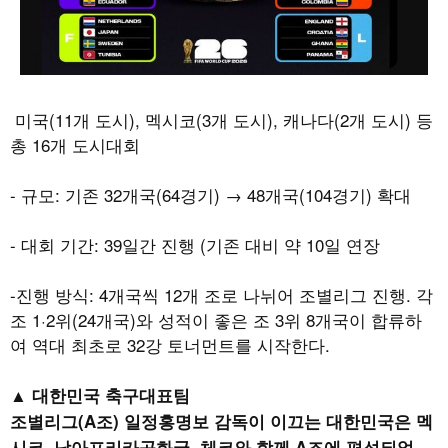
미국
(11
개 도시
),
멕시코
(3
개 도시
),
캐나다
(2
개 도시
)
등
총
16
개 도시대회
- 규모
:
기존
32
개국
(64
경기
)
→
48
개국
(104
경기
)
확대
- 대회 기간
: 39
일간 진행
(
기존 대비 약
10
일 연장
-
진행 방식
: 4
개국씩
12
개 조로 나뉘어 조별리그 진행
.
각
조
1·2
위
(24
개국
)
와 성적이 좋은 조
3
위
8
개국이 합류하
여 역대 최초로
32
강 토너먼트를 시작한다
.
▲ 대한민국 축구대표팀
조별리그
(A
조
)
일정홍명보 감독이 이끄는 대한민국은 멕
시코
,
남아프리카공화국
,
체코와 함께
A
조에 편성되었