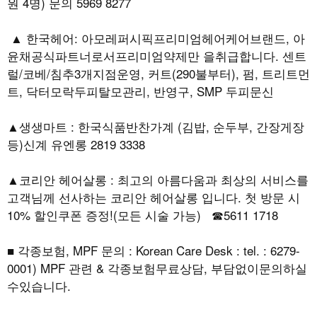
원 4명) 문의 5969 8277
▲ 한국헤어: 아모레퍼시픽프리미엄헤어케어브랜드, 아
윤채공식파트너로서프리미엄약제만 을취급합니다. 센트
럴/코베/침추3개지점운영, 커트(290불부터), 펌, 트리트먼
트, 닥터모락두피탈모관리, 반영구, SMP 두피문신
▲생생마트 : 한국식품반찬가계 (김밥, 순두부, 간장게장
등)신계 유엔롱 2819 3338
▲코리안 헤어살롱 : 최고의 아름다움과 최상의 서비스를
고객님께 선사하는 코리안 헤어살롱 입니다. 첫 방문 시
10% 할인쿠폰 증정!(모든 시술 가능) ☎5611 1718
■ 각종보험, MPF 문의 : Korean Care Desk : tel. : 6279-
0001) MPF 관련 & 각종보험무료상담, 부담없이문의하실
수있습니다.