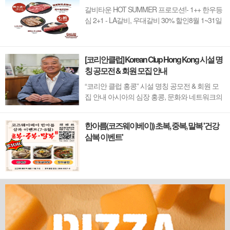
갈비타운 HOT SUMMER 프로모션!- 1++ 한우등
심 2+1 - LA갈비, 우대갈비 30% 할인8월 1~31일
까지 (금요일 할인제외)예약 : 2750-6001
[코리안클럽] Korean Clup Hong Kong 시설 명
칭 공모전 & 회원 모집 안내
“코리안 클럽 홍콩” 시설 명칭 공모전 & 회원 모
집 안내 아시아의 심장 홍콩, 문화와 네트워크의
새 지평을 열 '코리안 클럽'이 온다 동서양이 교차
하며 세계의 아이디어와 자본이 모여드는 도시,
한아름(코즈웨이베이)) 초복, 중복, 말복 '건강
홍콩. 이 역동적인 글로벌 허브의 중심에서 한국
삼복 이벤트'
의 깊이 있는 문화유산과 세계적 감각을 잇는 새
로운 다리가 놓입니다. 바로 국...