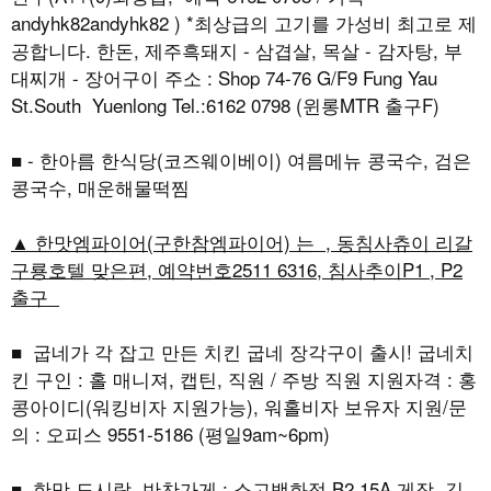
andyhk82andyhk82 ) *최상급의 고기를 가성비 최고로 제
공합니다. 한돈, 제주흑돼지 - 삼겹살, 목살 - 감자탕, 부
대찌개 - 장어구이 주소 : Shop 74-76 G/F9 Fung Yau
St.South Yuenlong Tel.:6162 0798 (윈롱MTR 출구F)
■ - 한아름 한식당(코즈웨이베이) 여름메뉴 콩국수, 검은
콩국수, 매운해물떡찜
▲ 한맛엠파이어(구한참엠파이어) 는 , 동침사츄이 리갈
구룡호텔 맞은편, 예약번호2511 6316, 침사추이P1 , P2
출구
■ 굽네가 각 잡고 만든 치킨 굽네 장각구이 출시! 굽네치
킨 구인 : 홀 매니져, 캡틴, 직원 / 주방 직원 지원자격 : 홍
콩아이디(워킹비자 지원가능), 워홀비자 보유자 지원/문
의 : 오피스 9551-5186 (평일9am~6pm)
■ 한맛 도시락, 반찬가게 : 소고백화점 B2 15A 게장, 김