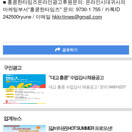
■ 홍콩한타임즈온라인광고후원문의: 온라인시대귀사의
마케팅부서"홍콩한타임즈" 문의: 9730-1 755 / 카톡ID
242500ryune / 이메일
hkkrtimes@gmail.com
공유하기
구인광고
"대교 홍콩" 수업강사 채용공고
대교 홍콩 수업강사 채용공고 / 문의 9489 6237
업계뉴스
[갈비타운] HOT SUMMER 프로모션!