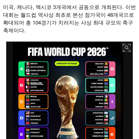
미국
,
캐나다
,
멕시코
3
개국에서 공동으로 개최된다
.
이번
대회는 월드컵 역사상 최초로 본선 참가국이
48
개국으로
확대되어 총
104
경기가 치러지는 사상 최대 규모의 축구
축제이다.