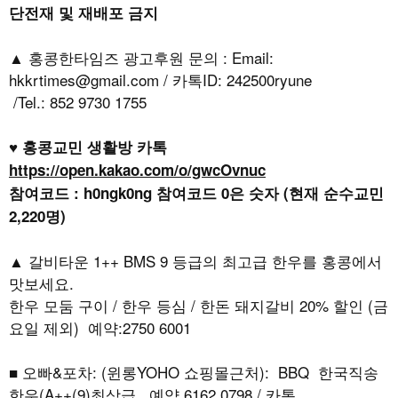
단전재 및 재배포 금지
▲ 홍콩한타임즈 광고후원 문의 : Email:
hkkrtimes@gmail.com / 카톡ID: 242500ryune
/Tel.: 852 9730 1755
♥ 홍콩교민 생활방 카톡
https://open.kakao.com/o/gwcOvnuc
참여코드 : h0ngk0ng 참여코드 0은 숫자 (현재 순수교민
2,220명)
▲ 갈비타운 1++ BMS 9 등급의 최고급 한우를 홍콩에서
맛보세요.
한우 모둠 구이 / 한우 등심 / 한돈 돼지갈비 20% 할인 (금
요일 제외) 예약:2750 6001
■ 오빠&포차: (윈롱YOHO 쇼핑몰근처): BBQ 한국직송
한우(A++(9)최상급, 예약 6162 0798 / 카톡