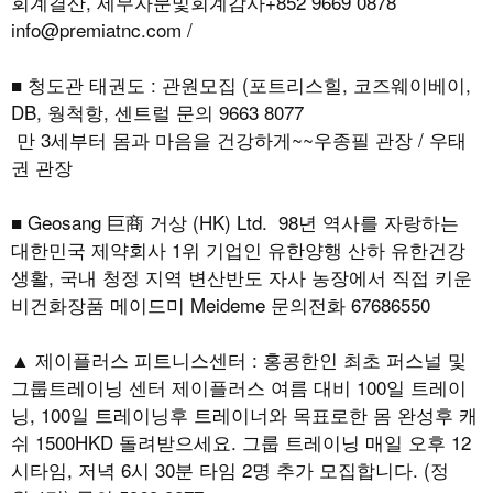
회계결산, 세무자문및회계감사+852 9669 0878
info@premiatnc.com /
■ 청도관 태권도 : 관원모집 (포트리스힐, 코즈웨이베이,
DB, 웡척항, 센트럴 문의 9663 8077
만 3세부터 몸과 마음을 건강하게~~우종필 관장 / 우태
권 관장
■ Geosang 巨商 거상 (HK) Ltd. 98년 역사를 자랑하는
대한민국 제약회사 1위 기업인 유한양행 산하 유한건강
생활, 국내 청정 지역 변산반도 자사 농장에서 직접 키운
비건화장품 메이드미 Meideme 문의전화 67686550
▲ 제이플러스 피트니스센터 : 홍콩한인 최초 퍼스널 및
그룹트레이닝 센터 제이플러스 여름 대비 100일 트레이
닝, 100일 트레이닝후 트레이너와 목표로한 몸 완성후 캐
쉬 1500HKD 돌려받으세요. 그룹 트레이닝 매일 오후 12
시타임, 저녁 6시 30분 타임 2명 추가 모집합니다. (정