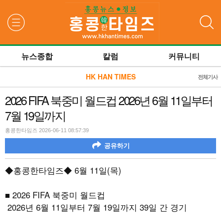
검색
뉴스종합
칼럼
커뮤니티
HK HAN TIMES
전체기사
2026 FIFA 북중미 월드컵 2026년 6월 11일부터
7월 19일까지
홍콩한타임즈 2026-06-11 08:57:39
공유하기
◆홍콩한타임즈◆
6
월
11
일
(
목
)
■
2026 FIFA
북중미 월드컵
2026
년
6
월
11
일부터
7
월
19
일까지 39일 간 경기