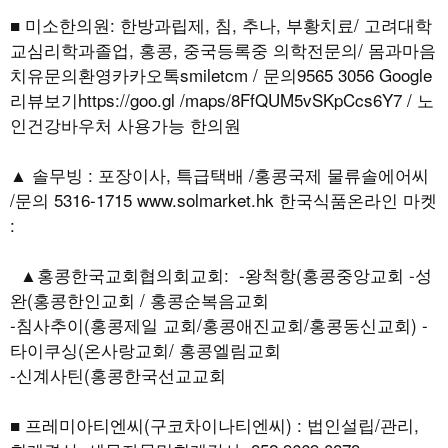
■ 미소한의원: 한방과립제, 침, 추나, 부황치료/ 고려대학
교심리학과졸업, 홍콩, 중국등록중 의학전문의/ 몸과마음
치유문의환영카카오톡smiletcm / 문의9565 3056 Google
리뷰보기https://goo.gl /maps/8FfQUM5vSKpCcs6Y7 / 노
인건강바우처 사용가능 한의원
▲ 솔무빙 : 포장이사, 특급택배 /홍콩국제 물류솔에어씨
/문의 5316-1715 www.solmarket.hk 한국식품온라인 마켓
:
▲홍콩한국교회협의회교회: -왕척항(홍콩중앙교회 -성
완(홍콩한인교회 / 홍콩순복음교회
-침사추이(홍콩제일 교회/홍콩애진교회/홍콩동신교회) -
타이쿠싱(온사랑교회/ 홍콩엘림교회
-신계사틴(홍콩한국선교교회
■ 프레미아티엔씨(구코차이나티엔씨) : 법인설립/관리,