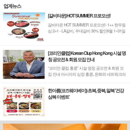
업계뉴스
[갈비타운] HOT SUMMER 프로모션!
갈비타운 HOT SUMMER 프로모션!- 1++ 한우등
심 2+1 - LA갈비, 우대갈비 30% 할인8월 1~31일
까지 (금요일 할인제외)예약 : 2750-6001
[코리안클럽] Korean Clup Hong Kong 시설 명
칭 공모전 & 회원 모집 안내
“코리안 클럽 홍콩” 시설 명칭 공모전 & 회원 모
집 안내 아시아의 심장 홍콩, 문화와 네트워크의
새 지평을 열 '코리안 클럽'이 온다 동서양이 교차
하며 세계의 아이디어와 자본이 모여드는 도시,
한아름(코즈웨이베이)) 초복, 중복, 말복 '건강
홍콩. 이 역동적인 글로벌 허브의 중심에서 한국
삼복 이벤트'
의 깊이 있는 문화유산과 세계적 감각을 잇는 새
로운 다리가 놓입니다. 바로 국...