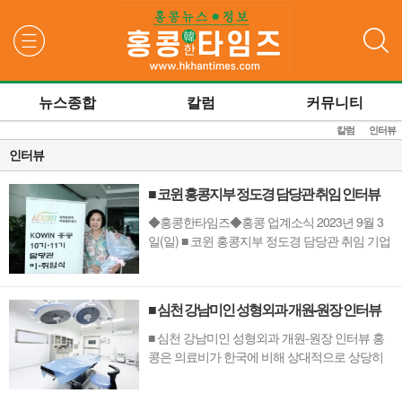
검색
뉴스종합
칼럼
커뮤니티
칼럼
인터뷰
인터뷰
■ 코윈 홍콩지부 정도경 담당관 취임 인터뷰
◆홍콩한타임즈◆홍콩 업계소식 2023년 9월 3
일(일) ■ 코윈 홍콩지부 정도경 담당관 취임 기업
인 정도경 담당관, 시스템적인 진행으로 새로운
변화 기대 ▲ 코윈 홍콩지부 제11기 정도경 신임
담당관세계한민족여성네트워크(Korean
■ 심천 강남미인 성형외과 개원-원장 인터뷰
Women's International Network )는 2001년 여성
가족부 출범을 계기로 국내와 세계 170여 곳에서
■ 심천 강남미인 성형외과 개원-원장 인터뷰 홍
활약하는 동포 여성...
콩은 의료비가 한국에 비해 상대적으로 상당히
비싼 편이다. 의료나 미용시술이 필요한 사람들
은 홍콩한인들은 물론, 홍콩현지인들까지 한국