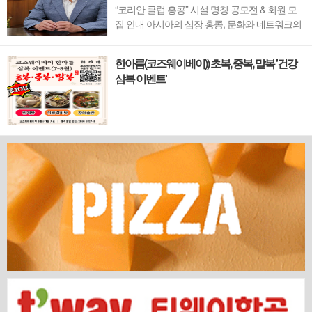
“코리안 클럽 홍콩” 시설 명칭 공모전 & 회원 모
집 안내 아시아의 심장 홍콩, 문화와 네트워크의
새 지평을 열 '코리안 클럽'이 온다 동서양이 교차
하며 세계의 아이디어와 자본이 모여드는 도시,
한아름(코즈웨이베이)) 초복, 중복, 말복 '건강
홍콩. 이 역동적인 글로벌 허브의 중심에서 한국
삼복 이벤트'
의 깊이 있는 문화유산과 세계적 감각을 잇는 새
로운 다리가 놓입니다. 바로 국...