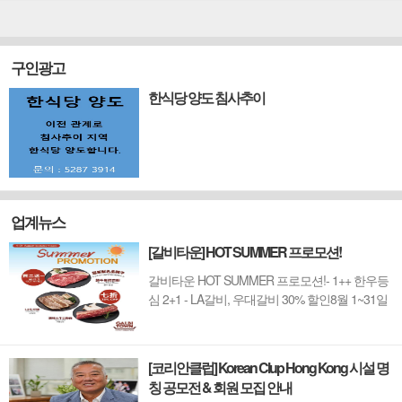
에서 미용서비스를 받는 것을 선호한다. 항공티
켓비용과 시술 및 수술비용 모두들 합쳐도 홍콩
현지에서 받는 것보다 더 저렴하기 때문이다. 경
구인광고
비도 ...
한식당 양도 침사추이
업계뉴스
[갈비타운] HOT SUMMER 프로모션!
갈비타운 HOT SUMMER 프로모션!- 1++ 한우등
심 2+1 - LA갈비, 우대갈비 30% 할인8월 1~31일
까지 (금요일 할인제외)예약 : 2750-6001
[코리안클럽] Korean Clup Hong Kong 시설 명
칭 공모전 & 회원 모집 안내