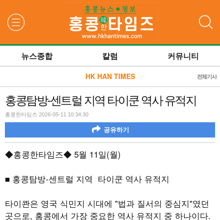
검색
뉴스종합
칼럼
커뮤니티
HK HAN TIMES
전체기사
홍콩탐방-센트럴 지역 타이쿤 역사 유적지
홍콩한타임즈 2026-05-11 10:34:30
공유하기
◆홍콩한타임즈◆
5
월
11
일
(
월
)
■ 홍콩탐방
-센트럴 지역
타이쿤 역사 유적지
타이콴은 영국 식민지 시대에
"
법과 질서의 중심지
"
였던
곳으로
,
홍콩에서 가장 중요한 역사 유적지 중 하나이다
.