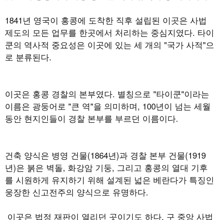
1841
년 영국이 홍콩에 도착한 직후 설립된 이곳은 사법
제도의 모든 업무를 한곳에서 처리하는 중심지였다
.
타이
쿤의 역사적 중요성은 이곳에 있는 세 개의
"
국가 사적
"
으
로 분류된다
.
이곳은 홍콩 경찰의 본부였다
.
별칭으로
"
타이쿤
"
이라는
이름은 광둥어로
"
큰 역
"
을 의미하며
, 100
년이 넘는 세월
동안 현지인들이 경찰 본부를 부르던 이름이다
.
건축 양식은 병영 건물
(1864
년
)
과 경찰 본부 건물
(1919
년
)
은 붉은 벽돌
,
화강암 기둥
,
그리고 홍콩의 열대 기후
를 시원하게 유지하기 위해 설계된 넓은 베란다가 특징인
웅장한 신고전주의 양식으로 유명하다
.
이곳은 법정 재판이 열리던 곳이기도 하다
.
구 중앙 사법