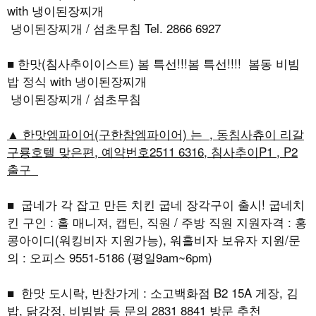
with 냉이된장찌개
냉이된장찌개 / 섬초무침 Tel. 2866 6927
■ 한맛(침사추이이스트) 봄 특선!!!봄 특선!!!! 봄동 비빔
밥 정식 with 냉이된장찌개
냉이된장찌개 / 섬초무침
▲ 한맛엠파이어(구한참엠파이어) 는 , 동침사츄이 리갈
구룡호텔 맞은편, 예약번호2511 6316, 침사추이P1 , P2
출구
■ 굽네가 각 잡고 만든 치킨 굽네 장각구이 출시! 굽네치
킨 구인 : 홀 매니져, 캡틴, 직원 / 주방 직원 지원자격 : 홍
콩아이디(워킹비자 지원가능), 워홀비자 보유자 지원/문
의 : 오피스 9551-5186 (평일9am~6pm)
■ 한맛 도시락, 반찬가게 : 소고백화점 B2 15A 게장, 김
밥, 닭강정, 비빔밤 등 문의 2831 8841 방문 추천