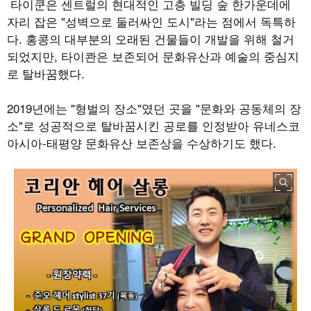
타이쿤은 센트럴의 현대적인 고층 빌딩 숲 한가운데에
자리 잡은
"
성벽으로 둘러싸인 도시
"
라는 점에서 독특하
다
.
홍콩의 대부분의 오래된 건물들이 개발을 위해 철거
되었지만
,
타이콴은 보존되어 문화유산과 예술의 중심지
로 탈바꿈했다.
2019
년에는
"
형벌의 장소
"
였던 곳을
"
문화와 공동체의 장
소
"
로 성공적으로 탈바꿈시킨 공로를 인정받아 유네스코
아시아-태평양 문화유산 보존상을 수상하기도 했다
.