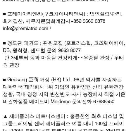
■ 프레미아티엔씨(구코차이나티엔씨) : 법인설립/관리,
회계결산, 세무자문및회계감사+852 9669 0878
info@premiatnc.com /
■ 청도관 태권도 : 관원모집 (포트리스힐, 코즈웨이베이,
DB, 웡척항, 센트럴 문의 9663 8077
만 3세부터 몸과 마음을 건강하게~~우종필 관장 / 우태
권 관장
■ Geosang 巨商 거상 (HK) Ltd. 98년 역사를 자랑하는
대한민국 제약회사 1위 기업인 유한양행 산하 유한건강
생활, 국내 청정 지역 변산반도 자사 농장에서 직접 키운
비건화장품 메이드미 Meideme 문의전화 67686550
▲ 제이플러스 피트니스센터 : 홍콩한인 최초 퍼스널 및
그룹트레이닝 센터 제이플러스 여름 대비 100일 트레이
닝, 100일 트레이닝후 트레이너와 목표로한 몸 완성후 캐