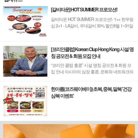
[갈비타운] HOT SUMMER 프로모션!
갈비타운 HOT SUMMER 프로모션!- 1++ 한우등
심 2+1 - LA갈비, 우대갈비 30% 할인8월 1~31일
까지 (금요일 할인제외)예약 : 2750-6001
[코리안클럽] Korean Clup Hong Kong 시설 명
칭 공모전 & 회원 모집 안내
“코리안 클럽 홍콩” 시설 명칭 공모전 & 회원 모
집 안내 아시아의 심장 홍콩, 문화와 네트워크의
새 지평을 열 '코리안 클럽'이 온다 동서양이 교차
하며 세계의 아이디어와 자본이 모여드는 도시,
한아름(코즈웨이베이)) 초복, 중복, 말복 '건강
홍콩. 이 역동적인 글로벌 허브의 중심에서 한국
삼복 이벤트'
의 깊이 있는 문화유산과 세계적 감각을 잇는 새
로운 다리가 놓입니다. 바로 국...