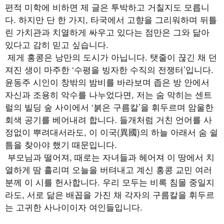
편적 미학에 비하면 제 글은 투박하고 거칠지도 모릅니
다. 하지만 단 한 가지, 타국에서 고향을 그리워하며 뒤틀
린 가치관과 치열하게 싸우고 있다는 점만은 그와 닮아
있다고 감히 믿고 싶습니다.
제게 홍콩은 낭만의 도시가 아닙니다. 탯줄이 끊긴 채 던
져진 생이 마주한 ‘수평을 빙자한 수직의 전쟁터’입니다.
윤동주 시인이 창밖의 밤비를 바라보며 좁은 방 안에서
자신과 조용히 악수를 나누었다면, 저는 숨 막히는 센트
럴의 빌딩 숲 사이에서 ‘붉은 구름칼’을 휘두르며 암울한
회색 공기를 베어내려 합니다. 들개처럼 거친 언어를 사
정없이 뿌려대서라도, 이 이국(異國)의 하늘 아래서 숨 쉴
틈을 찾아야 했기 때문입니다.
부모님과 떨어져, 때로는 자녀들과 헤어져 이 땅에서 치
열하게 땀 흘리며 오늘을 버텨내고 계신 홍콩 교민 여러
분께 이 시를 헌사합니다. 우리 모두는 비록 침몰 중일지
라도, 서로 닮은 배꼽을 가진 채 각자의 구름칼을 휘두르
는 고귀한 사나이이자 여인들입니다.