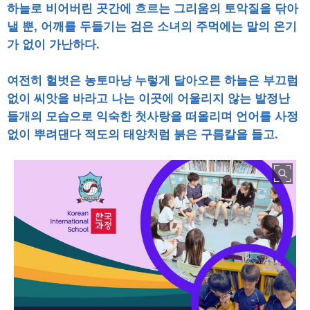
하늘로 비어버린 곳간에 흐르는 그리움의 토악질을 닦아
낼 뿐, 어깨를 두들기는 검은 소녀의 주먹에는 말의 온기
가 없이 가난하다.
여전히 헐벗은 농토마냥 누렇게 달아오른 하늘은 부끄럼
없이 씨앗을 바라고 나는 이곳에 어울리지 않는 발정난
들개의 모습으로 익숙한 첫사랑을 떠올리며 언어를 사정
없이 뿌려댄다 적도의 태양처럼 붉은 구름칼을 들고.