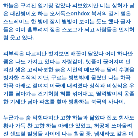
하늘은 구겨진 일기장 같았다 펴보았지만 너는 상처가 남
은 패잔병이오 하는 오서독스orthdox 복서의 길게 뻗은
스트레이트 한 방에 잠시 별빛이 보이는 듯도 했다 글자
들은 이미 흩뿌려져 짙은 스모그가 되고 사람들은 먼지처
럼 웃고 있다.
피부색은 다르지만 벗겨보면 배꼽이 닮았다 어미 하나만
큼은 나도 가지고 있다는 자랑같이. 탯줄이 끊어지며 던
져진 생은 고리타분한 늙은 시인의 메모와는 달리 수평을
빙자한 수직의 계단, 구르는 방법밖에 몰랐던 나는 차곡
차곡 아래로 절여져 이국에 내려졌다 상식과 비상식은 우
기를 닮아가는 건기처럼 혀를 섞어대고, 딸깍발이의 옹졸
한 기세만 남아 파초를 찾아 방황하는 북국의 사나이.
누군가는 숨 막힌다지만 고향 하늘과 닮았다 집도 회사도
황사 가득 찬 고향 하늘 아래만 있었고, 허공에 쏘아올려
진 센트럴 빌딩들 사이에 나는 침몰 중. 냄새라도 같은 이