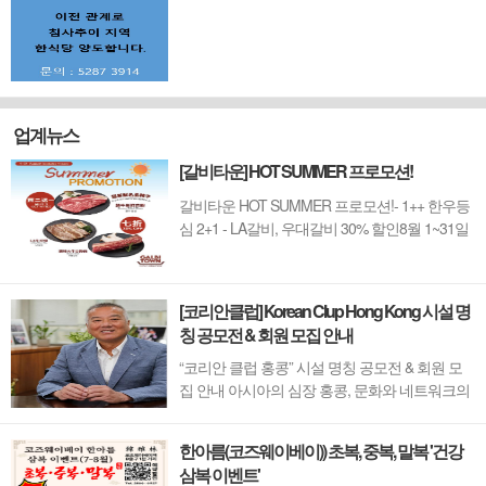
업계뉴스
[갈비타운] HOT SUMMER 프로모션!
갈비타운 HOT SUMMER 프로모션!- 1++ 한우등
심 2+1 - LA갈비, 우대갈비 30% 할인8월 1~31일
까지 (금요일 할인제외)예약 : 2750-6001
[코리안클럽] Korean Clup Hong Kong 시설 명
칭 공모전 & 회원 모집 안내
“코리안 클럽 홍콩” 시설 명칭 공모전 & 회원 모
집 안내 아시아의 심장 홍콩, 문화와 네트워크의
새 지평을 열 '코리안 클럽'이 온다 동서양이 교차
하며 세계의 아이디어와 자본이 모여드는 도시,
한아름(코즈웨이베이)) 초복, 중복, 말복 '건강
홍콩. 이 역동적인 글로벌 허브의 중심에서 한국
삼복 이벤트'
의 깊이 있는 문화유산과 세계적 감각을 잇는 새