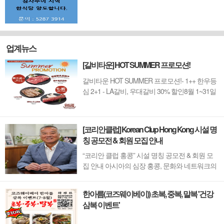
업계뉴스
[갈비타운] HOT SUMMER 프로모션!
갈비타운 HOT SUMMER 프로모션!- 1++ 한우등
심 2+1 - LA갈비, 우대갈비 30% 할인8월 1~31일
까지 (금요일 할인제외)예약 : 2750-6001
[코리안클럽] Korean Clup Hong Kong 시설 명
칭 공모전 & 회원 모집 안내
“코리안 클럽 홍콩” 시설 명칭 공모전 & 회원 모
집 안내 아시아의 심장 홍콩, 문화와 네트워크의
새 지평을 열 '코리안 클럽'이 온다 동서양이 교차
하며 세계의 아이디어와 자본이 모여드는 도시,
한아름(코즈웨이베이)) 초복, 중복, 말복 '건강
홍콩. 이 역동적인 글로벌 허브의 중심에서 한국
삼복 이벤트'
의 깊이 있는 문화유산과 세계적 감각을 잇는 새
로운 다리가 놓입니다. 바로 국...