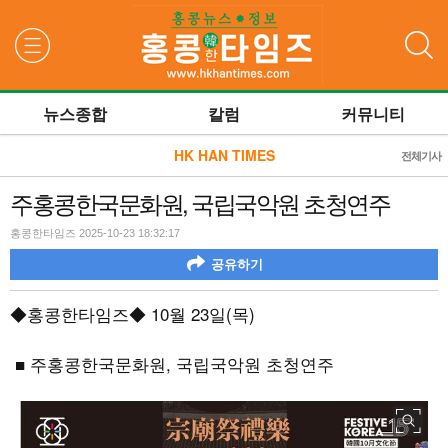
검색
뉴스종합
칼럼
커뮤니티
HK HAN TIMES
전체기사
주홍콩한국문화원, 국립국악원 초청연주
홍콩한타임즈 2025-10-23 18:32:17
공유하기
◆홍콩한타임즈◆
10
월
23
일
(
목
)
■ 주홍콩한국문화원
,
국립국악원 초청연주