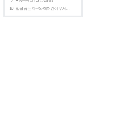
9
■ 홍콩뉴스 7월 13일(월)
10
펄펄 끓는 지구와 에어컨이 무서운 세계 “홍콩의 에어컨은 축복이다”