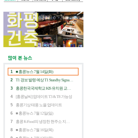
많이 본 뉴스
1
■ 홍콩뉴스 7월 14일(화)
2
T1 경보 발령 예상 T1 Standby Signal Expected
3
홍콩한국국제학교 KIS 유치원 교사 채용공고
4
[홍콩날씨] 업데이트 T3 & T8 가능성
5
홍콩기상 태풍 노을 업데이트
6
■ 홍콩뉴스 7월 12일(일)
7
홍콩 K-Food의 냉정한 현주소 지금 홍콩 한식당에 무슨 일이? Market Decline and "Northbound Consumption"
8
■ 홍콩뉴스 7월 16일(목)