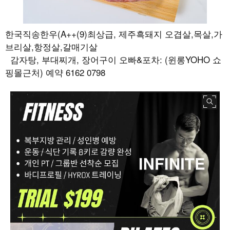
한국직송한우(A++(9)최상급, 제주흑돼지 오겹살,목살,가
브리살,항정살,갈매기살
감자탕, 부대찌개, 장어구이 오빠&포차: (윈롱YOHO 쇼
핑몰근처) 예약 6162 0798