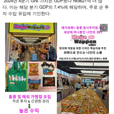
2024
년
4
분기
GNI
가치는
GDP
보다
hkd621
억 더 많
다
.
이는 해당 분기
GDP
의
7.4%
에 해당하며
,
주로 순 투
자 수입 유입에 기인한다
.