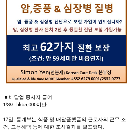
■ 배달업 종사자 급여
1/3
이
hkd5,000
미만
17
일
,
통계부는 식품 및 배달플랫폼의 근로자의 근무 조
건
,
고용혜택 등에 대한 조사결과를 발표했다
.