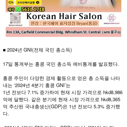
■
2024
년
GNI(
전체 국민 총소득
)
17
일 통계부는 홍콩 국민 총소득 예비통계를 발표했다
.
홍콩 주민이 다양한 경제 활동으로 얻은 총 소득을 나타
내는
‘2024
년
4
분기 홍콩
GNI’
는
1
년 전보다
7.1%
증가하여 현재 시장 가격으로
hkd8,986
억에 달했다
.
같은 분기에 현재 시장 가격으로
hkd8,365
억 추산된 국내총생산
(GDP)
은
1
년 전보다
5.3%
증가했
다
.