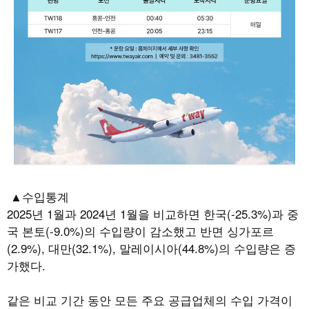
▲수입통계
2025
년
1
월과
2024
년
1
월을 비교하면 한국
(-25.3%)
과 중
국 본토
(-9.0%)
의 수입량이 감소했고 반면 싱가포르
(2.9%),
대만
(32.1%),
말레이시아
(44.8%)
의 수입량은 증
가했다
.
같은 비교 기간 동안 모든 주요 공급업체의 수입 가격이