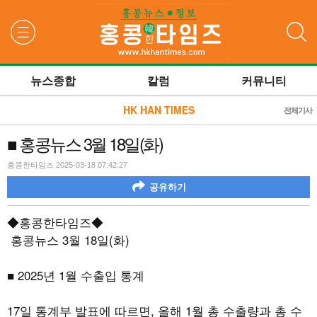
검색
뉴스종합
칼럼
커뮤니티
HK HAN TIMES
전체기사
■ 홍콩뉴스 3월 18일(화)
홍콩한타임즈 2025-03-18 07:42:27
공유하기
◆홍콩한타임즈◆
홍콩뉴스
3
월
18
일
(
화
)
■
2025
년
1
월 수출입 통계
17
일 통계부 발표에 따르면
,
올해
1
월 총 수출량과 총 수