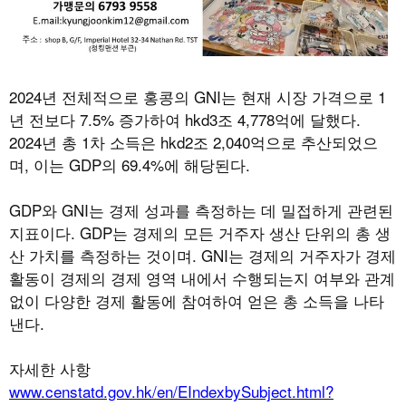
2024
년 전체적으로 홍콩의
GNI
는 현재 시장 가격으로
1
년 전보다
7.5%
증가하여
hkd3
조
4,778
억에 달했다
.
2024
년 총
1
차 소득은
hkd2
조
2,040
억으로 추산되었으
며
,
이는
GDP
의
69.4%
에 해당된다
.
GDP
와
GNI
는 경제 성과를 측정하는 데 밀접하게 관련된
지표이다
. GDP
는 경제의 모든 거주자 생산 단위의 총 생
산 가치를 측정하는 것이며
. GNI
는 경제의 거주자가 경제
활동이 경제의 경제 영역 내에서 수행되는지 여부와 관계
없이 다양한 경제 활동에 참여하여 얻은 총 소득을 나타
낸다
.
자세한 사항
www.censtatd.gov.hk/en/EIndexbySubject.html?