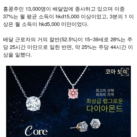
홍콩주민
13,000
명이 배달업에 종사하고 있으며 이중
37%
는 월 평균 소득이
hkd15,000
이상이었고
, 3
분의
1
이
상은 월 소득이
hkd5,000
미만이었다
.
배달 근로자의 거의 절반
(52.5%)
이
15~39
세로
28%
는 주
당
25
시간 미만으로 일한 반면
,
약
25%
는 주당
44
시간 이
상을 일했다
.