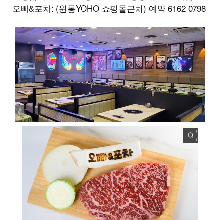
오빠&포차: (윈롱YOHO 쇼핑몰근처) 예약 6162 0798