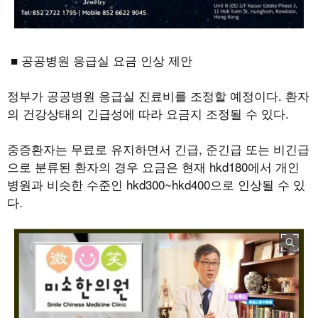
■ 공공병원 응급실 요금 인상 제안
정부가 공공병원 응급실 진료비를 조정할 예정이다
.
환자
의 건강상태의 긴급성에 따라 요금지 조정될 수 있다
.
중증환자는 무료로 유지하면서 긴급
,
준긴급 또는 비긴급
으로 분류된 환자의 경우 요금은 현재
hkd180
에서 개인
병원과 비슷한 수준인
hkd300~hkd400
으로 인상될 수 있
다
.