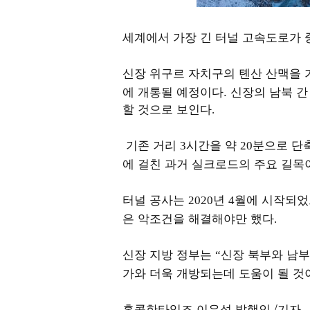
세계에서 가장 긴 터널 고속도로가 
신장 위구르 자치구의 톈산 산맥을
에 개통될 예정이다. 신장의 남북 
할 것으로 보인다
.
기존 거리
시간을 약
분으로 단
3
20
에 걸친 과거 실크로드의 주요 길목
터널 공사는
년
월에 시작되
2020
4
은 악조건을 해결해야만 했다
.
신장 지방 정부는
신장 북부와 남부
“
가와 더욱 개방되는데 도움이 될 것
홍콩한타임즈 이유성 발행인 /기자