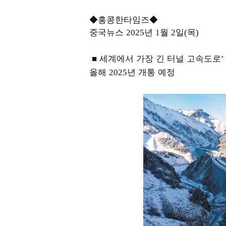
◆홍콩한타임즈◆
중국뉴스
년
월
일
목
2025
1
2
(
)
■ 세계에서 가장 긴 터널 고속도로
’
올해
년 개통 예정
2025