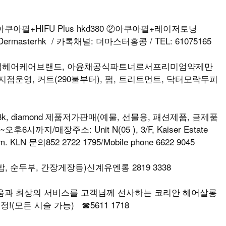
아필+HIFU Plus hkd380 ②아쿠아필+레이저토닝
rmasterhk / 카톡채널: 더마스터홍콩 / TEL: 61075165
엄헤어케어브랜드, 아윤채공식파트너로서프리미엄약제만
점운영, 커트(290불부터), 펌, 트리트먼트, 닥터모락두피
k, diamond 제품저가판매(예물, 선물용, 패션제품, 금제품
까지/매장주소: Unit N(05 ), 3/F, Kaiser Estate
om. KLN 문의852 2722 1795/Mobile phone 6622 9045
 순두부, 간장게장등)신계유엔롱 2819 3338
다움과 최상의 서비스를 고객님께 선사하는 코리안 헤어살롱
!(모든 시술 가능) ☎5611 1718