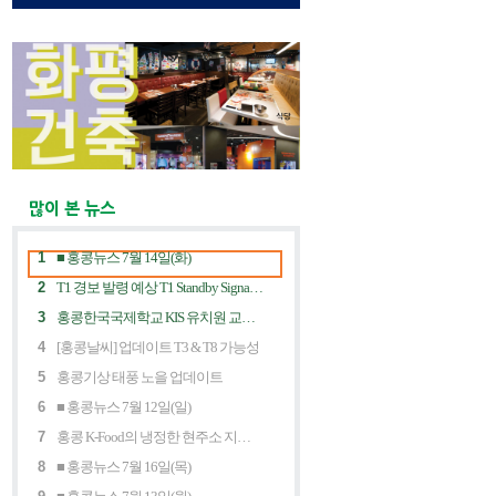
많이 본 뉴스
1
■ 홍콩뉴스 7월 14일(화)
2
T1 경보 발령 예상 T1 Standby Signal Expected
3
홍콩한국국제학교 KIS 유치원 교사 채용공고
4
[홍콩날씨] 업데이트 T3 & T8 가능성
5
홍콩기상 태풍 노을 업데이트
6
■ 홍콩뉴스 7월 12일(일)
7
홍콩 K-Food의 냉정한 현주소 지금 홍콩 한식당에 무슨 일이? Market Decline and "Northbound Consumption"
8
■ 홍콩뉴스 7월 16일(목)