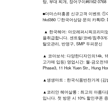
탕, 부대 찌개, 장어구이#6162 0768
■더마스터홍콩 신규고객 이벤트 ①아쿠
hkd380 ♡한국어상담·문의 카톡ID: De
▲ 한국헤어: 아모레퍼시픽프리미
을취급합니다. 센트럴/코베/침추3개지
탈모관리, 반영구, SMP 두피문신
▲ 코아보석: 다양한디자인의14k, 18
고가매 입등) 영업시간: 월-금오전10~오후6시
Phase3, 11 Hok Yuen Str., Hung H
▲생생마트 : 한국식품반찬가계 (김밥,
▲코리안 헤어살롱 : 최고의 아름
입니다. 첫 방문 시 10% 할인쿠폰 증정