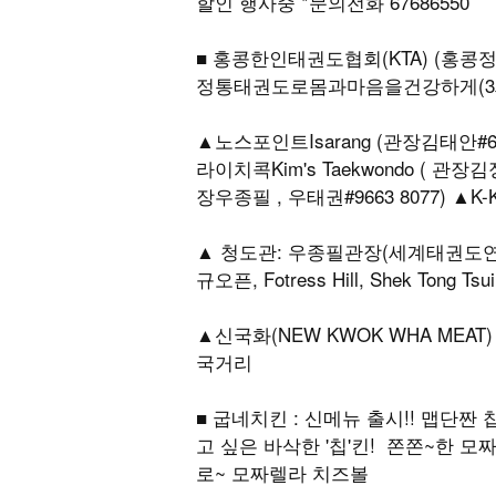
할인 행사중 *문의전화 67686550
■ 홍콩한인태권도협회(KTA) (홍콩
정통태권도로몸과마음을건강하게(3
▲노스포인트Isarang (관장김태안#66
라이치콕Kim's Taekwondo ( 관장
장우종필 , 우태권#9663 8077) ▲K
▲ 청도관: 우종필관장(세계태권도연
규오픈, Fotress Hill, Shek Tong Tsui
▲신국화(NEW KWOK WHA MEA
국거리
■ 굽네치킨 : 신메뉴 출시!! 맵단짠
고 싶은 바삭한 '칩'킨! 쫀쫀~한 
로~ 모짜렐라 치즈볼