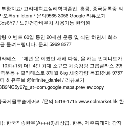
나, 부황치료/ 고려대학교심리학과졸업, 홍콩, 중국등록중 의
iletcm / 문의9565 3056 Google 리뷰보기
M5vSKpCcs6Y7 / 노인건강바우처 사용가능 한의원
 감량 이벤트 60일 동안 20세션 운동 및 식단 하면서 최소
금 돌려드립니다. 문의 5969 8277
& 필라테스 : “매년 못 이뤘던 새해 다짐, 올 해는 인피니트가
 10회+1회 더! 4인 최대 소규모 체중감량 그룹클라스 2명
력운동 + 필라테스로 3개월 8kg 체중감량 목표!전화 9757
인스타 & 유투브 @infinite_daniel / 리뷰보기
83B9NG5y9?g_st=com.google.maps.preview.copy
물류솔에어씨 /문의 5316-1715 www.solmarket.hk 한
): 한국직송한우(A+++(9)최상급, 한돈, 제주흑돼지: 감자