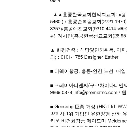
▲▲홍콩한국교회협의회교회: ※왕척항(
5460 ) / 홍콩순복음교회(2721 19
3357)/홍콩애진교회(9310 4414 ※
※신계사틴(홍콩한국선교교회(26 95 4
▲ 화평건축 : 식당및면허취득, 아파
의; : 6101-1785 Designer Esther
■ 티웨이항공, 홍콩-인천 노선 매일
■ 프레미아티엔씨(구코차이나티엔씨)
9669 0878 info@premiatnc.com 
■ Geosang 巨商 거상 (HK) Ltd.
WW
약회사 1위 기업인 유한양행 산하 
키운 비건화장품 메이드미 Meideme가 