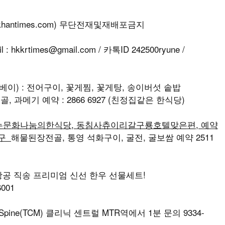
ww.hkhantimes.com) 무단전재및재배포금지
rtimes@gmail.com / 카톡ID 242500ryune /
이) : 전어구이, 꽃게찜, 꽃게탕, 송이버섯 솥밥
, 과메기 예약 : 2866 6927 (친정집같은 한식당)
는문화나눔의한식당, 동침사츄이리갈구룡호텔맞은편, 예약
 출구
해물된장전골, 통영 석화구이, 굴전, 굴보쌈 예약 2511
 항공 직송 프리미엄 신선 한우 선물세트!
001
Spine(TCM) 클리닉 센트럴 MTR역에서 1분 문의 9334-