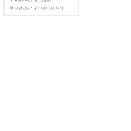
9
■ 홍콩뉴스 7월 13일(월)
10
펄펄 끓는 지구와 에어컨이 무서운 세계 “홍콩의 에어컨은 축복이다”