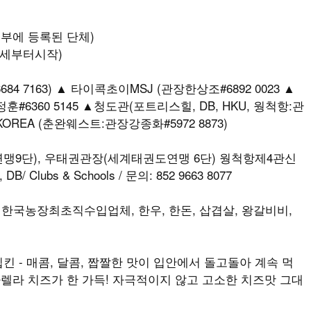
정부에 등록된 단체)
세부터시작)
84 7163) ▲ 타이콕초이MSJ (관장한상조#6892 0023 ▲
김정훈#6360 5145 ▲청도관(포트리스힐, DB, HKU, 웡척항:관
-KOREA (춘완웨스트:관장강종화#5972 8873)
맹9단), 우태권관장(세계태권도연맹 6단) 웡척항제4관신
, DB/ Clubs & Schools / 문의: 852 9663 8077
T) 한국농장최초직수입업체, 한우, 한돈, 삽겹살, 왕갈비비,
 칩킨 - 매콤, 달콤, 짭짤한 맛이 입안에서 돌고돌아 계속 먹
모짜렐라 치즈가 한 가득! 자극적이지 않고 고소한 치즈맛 그대