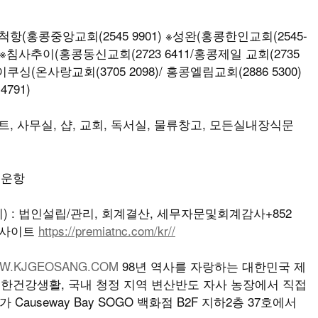
홍콩중앙교회(2545 9901) ※성완(홍콩한인교회(2545-
70)※침사추이(홍콩동신교회(2723 6411/홍콩제일 교회(2735
타이쿠싱(온사랑교회(3705 2098)/ 홍콩엘림교회(2886 5300)
791)
트, 사무실, 샵, 교회, 독서실, 물류창고, 모든실내장식문
 운항
 : 법인설립/관리, 회계결산, 세무자문및회계감사+852
/ 웹사이트
https://premiatnc.com/kr//
W.KJGEOSANG.COM
98년 역사를 자랑하는 대한민국 제
유한건강생활, 국내 청정 지역 변산반도 자사 농장에서 직접
Causeway Bay SOGO 백화점 B2F 지하2층 37호에서