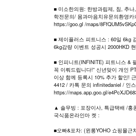
■ 미소한의원: 한방과립제, 침, 추
학전문의/ 몸과마음치유문의환영카카오톡sm
https://goo.gl /maps/8FfQU
■ 제이플러스 피트니스 : 60일 6kg
6kg감량 이벤트 성공시 2000HKD 현
■ 인피니트(INFINITE) 피트니스 
꼭 이뤄드립니다!” 신년맞이 개인 PT
이상 함께 등록시 10% 추가 할인! 근
4412 / 카톡 문의 infinitedaniel / 
https://maps.app.goo.gl/e4PcXJD6
▲ 솔무빙 : 포장이사, 특급택배 /홍콩국제
국식품온라인마 켓 :
■오빠&포차: (윈롱YOHO 쇼핑몰근처