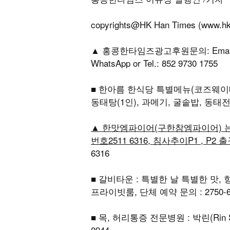
copyrights@HK Han Times (w
▲ 홍콩한타임즈광고후원문의: Email : hkk
WhatsApp or Tel.: 852 9730 1755
■ 한아름 한식당 특별메뉴(코즈웨이베
동태탕(1인), 과메기, 굴솥밥, 동태전골
▲ 한맛엠파이어(구한참엠파이어) 
번호2511 6316, 침사추이P1 , P2
6316
■ 갈비타운 : 특별한 날 특별한 맛,
프라이빗룸, 단체 예약 문의 : 2750-6
■ 목, 허리통증 전문병원 : 박린(Rin 
0944