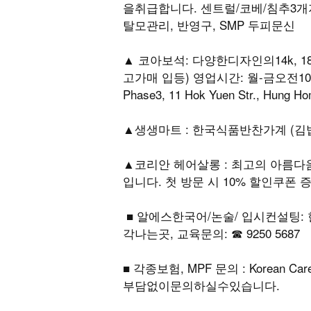
을취급합니다. 센트럴/코베/침추3개지
탈모관리, 반영구, SMP 두피문신
▲ 코아보석: 다양한디자인의14k, 18
고가매 입등) 영업시간: 월-금오전10~오후6시
Phase3, 11 Hok Yuen Str., Hung H
▲생생마트 : 한국식품반찬가계 (김밥,
▲코리안 헤어살롱 : 최고의 아름
입니다. 첫 방문 시 10% 할인쿠폰 증정
■ 알에스한국어/논술/ 입시컨설팅
각나는곳, 교육문의: ☎ 9250 5687
■ 각종보험, MPF 문의 : Korean Car
부담없이문의하실수있습니다.