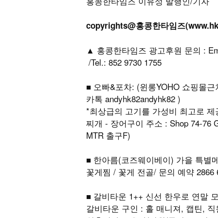
홍콩한타임즈 이유성 발행인/기자
copyrights@홍콩한타임즈(www.h
▲ 홍콩한타임즈 광고후원 문의 : Email: h
/Tel.: 852 9730 1755
■ 오빠&포차: (윈롱YOHO 쇼핑몰근처)
카톡 andyhk82andyhk82 )
*최상급의 고기를 가성비 최고로 제공합
찌개 - 장어구이 주소 : Shop 74-76 G/F9
MTR 출구F)
■ 한아름(코즈웨이베이) 가을 특별메
꽃게찜 / 꽃게 전골/ 문의 예약 2866 
■ 갈비타운 1++ 신선 한우로 연말 모
갈비타운 구인 : 홀 매니져, 캡틴, 