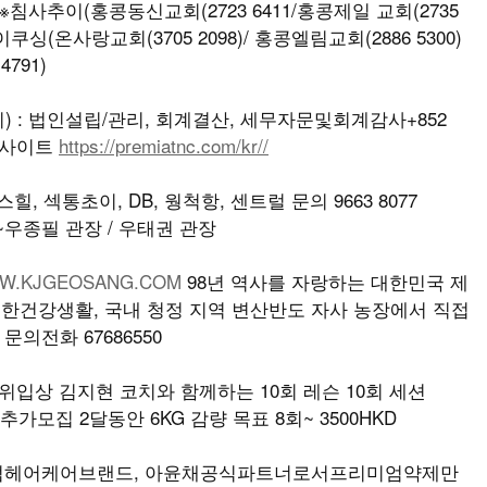
70)※침사추이(홍콩동신교회(2723 6411/홍콩제일 교회(2735
타이쿠싱(온사랑교회(3705 2098)/ 홍콩엘림교회(2886 5300)
791)
 : 법인설립/관리, 회계결산, 세무자문및회계감사+852
/ 웹사이트
https://premiatnc.com/kr//
, 섹통초이, DB, 웡척항, 센트럴 문의 9663 8077
우종필 관장 / 우태권 관장
W.KJGEOSANG.COM
98년 역사를 자랑하는 대한민국 제
유한건강생활, 국내 청정 지역 변산반도 자사 농장에서 직접
문의전화 67686550
3위입상 김지현 코치와 함께하는 10회 레슨 10회 세션
추가모집 2달동안 6KG 감량 목표 8회~ 3500HKD
엄헤어케어브랜드, 아윤채공식파트너로서프리미엄약제만