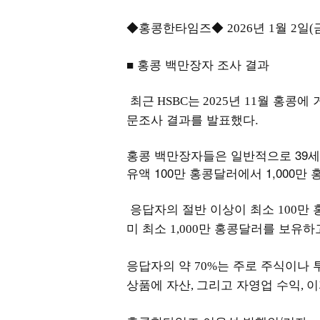
◆홍콩한타임즈◆
년
월
일
2026
1
2
(
■ 홍콩 백만장자 조사 결과
년
월 홍콩에
최근 HSBC는 2025
11
문조사 결과를 발표했다.
홍콩 백만장자들은 일반적으로 39세
유액 100만 홍콩달러에서 1,000만
응답자의 절반 이상이 최소
만 
100
미 최소
만 홍콩달러를 보유하
1,000
응답자의 약
는 주로 주식이나 
70%
상품에 자산
그리고 자영업 수익
이
,
,