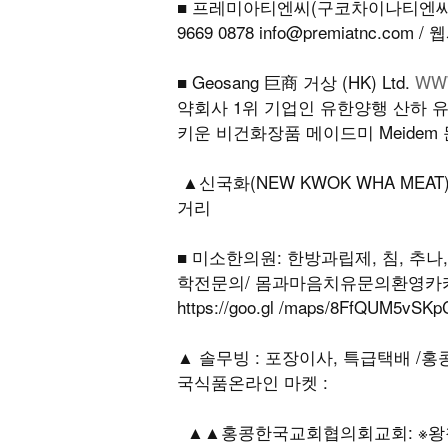
■ 프레미아티엔씨(구코차이나티엔씨)
9669 0878 info@premiatnc.com 
■ Geosang 巨商 거상 (HK) Ltd.
WW
약회사 1위 기업인 유한양행 산하 
키운 비건화장품 메이드미 Meidem 문
▲신국화(NEW KWOK WHA MEA
거리
■ 미소한의원: 한방과립제, 침, 추
학전문의/ 몸과마음치유문의환영카카오톡sm
https://goo.gl /maps/8FfQU
▲ 솔무빙 : 포장이사, 특급택배 /홍콩국제
국식품온라인 마켓 :
▲▲홍콩한국교회협의회교회: ※왕척항(