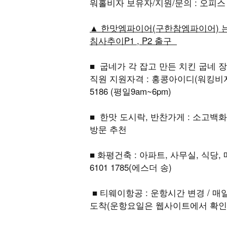
워홀비자 보유자/지원/문의 : 오피스 95
▲ 한맛엠파이어(구한참엠파이어) 는 
침사추이P1 , P2 출구
■ 굽네가 각 잡고 만든 치킨 굽네 장
직원 지원자격 : 홍콩아이디(워킹비자 
5186 (평일9am~6pm)
■ 한맛 도시락, 반찬가게 : 소고백화점 
방문 추천
■ 화평건축 : 아파트, 사무실, 식당
6101 1785(에스더 송)
■ 티웨이항공 : 운항시간 변경 / 매일 홍콩
도착(운항요일은 웹사이트에서 확인