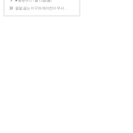
9
■ 홍콩뉴스 7월 13일(월)
10
펄펄 끓는 지구와 에어컨이 무서운 세계 “홍콩의 에어컨은 축복이다”