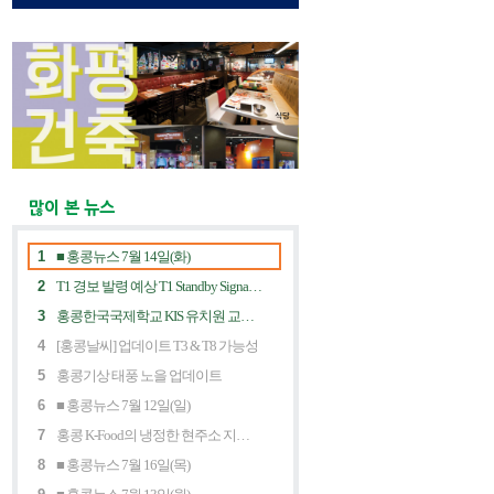
많이 본 뉴스
1
■ 홍콩뉴스 7월 14일(화)
2
T1 경보 발령 예상 T1 Standby Signal Expected
3
홍콩한국국제학교 KIS 유치원 교사 채용공고
4
[홍콩날씨] 업데이트 T3 & T8 가능성
5
홍콩기상 태풍 노을 업데이트
6
■ 홍콩뉴스 7월 12일(일)
7
홍콩 K-Food의 냉정한 현주소 지금 홍콩 한식당에 무슨 일이? Market Decline and "Northbound Consumption"
8
■ 홍콩뉴스 7월 16일(목)