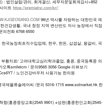
 : 법인설립/관리, 회계결산, 세무자문및회계감사+852
/ 웹사이트
https://premiatnc.com/kr//
W.KJGEOSANG.COM
98년 역사를 자랑하는 대한민국 제
유한건강생활, 국내 청정 지역 변산반도 자사 농장에서 직접
의전화 6768 6550
T) 한국농장최초직수입업체, 한우, 한돈, 삽겹살, 왕갈비, 국
나, 부황치료/ 고려대학교심리학과졸업, 홍콩, 중국등록중 의
iletcm / 문의9565 3056 Google 리뷰보기
M5vSKpCcs6Y7 / 노인건강바우처 사용가능 한의원
물류솔에어씨 /문의 5316-1715 www.solmarket.hk 한
홍콩중앙교회(2545 9901) ※성완(홍콩한인교회(2545-