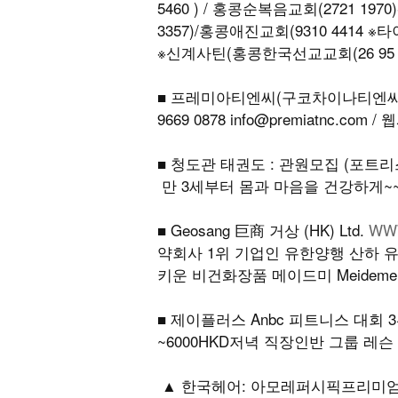
5460 ) / 홍콩순복음교회(2721 19
3357)/홍콩애진교회(9310 4414 ※
※신계사틴(홍콩한국선교교회(26 95 4
■ 프레미아티엔씨(구코차이나티엔씨)
9669 0878 info@premiatnc.com 
■ 청도관 태권도 : 관원모집 (포트리스힐
만 3세부터 몸과 마음을 건강하게~~
■ Geosang 巨商 거상 (HK) Ltd.
WW
약회사 1위 기업인 유한양행 산하 
키운 비건화장품 메이드미 Meideme 
■ 제이플러스 Anbc 피트니스 대회 
~6000HKD저녁 직장인반 그룹 레슨 
▲ 한국헤어: 아모레퍼시픽프리미