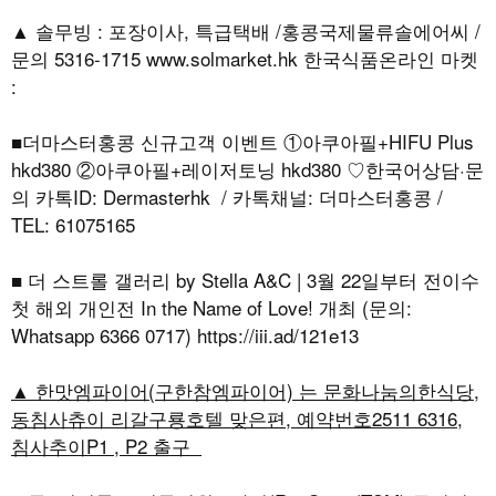
▲ 솔무빙 : 포장이사, 특급택배 /홍콩국제물류솔에어씨 /
문의 5316-1715 www.solmarket.hk 한국식품온라인 마켓
:
■더마스터홍콩 신규고객 이벤트 ①아쿠아필+HIFU Plus
hkd380 ②아쿠아필+레이저토닝 hkd380 ♡한국어상담·문
의 카톡ID: Dermasterhk / 카톡채널: 더마스터홍콩 /
TEL: 61075165
■ 더 스트롤 갤러리 by Stella A&C | 3월 22일부터 전이수
첫 해외 개인전 In the Name of Love! 개최 (문의:
Whatsapp 6366 0717) https://iii.ad/121e13
▲ 한맛엠파이어(구한참엠파이어) 는 문화나눔의한식당,
동침사츄이 리갈구룡호텔 맞은편, 예약번호2511 6316,
침사추이P1 , P2 출구