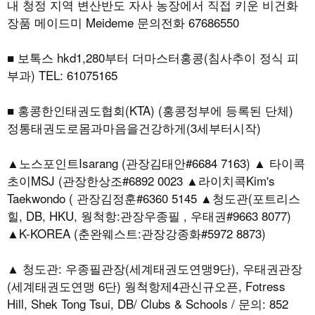
내 청정 지역 변산반도 자사 농장에서 직접 키운 비건화
장품 메이드미 Meideme 문의전화 67686550
■ 보톡스 hkd1,280부터 더마스터홍콩(침사추이 정식 피
부과) TEL: 61075165
■ 홍콩한인태권도협회(KTA) (홍콩정부에 등록된 단체)
정통태권도로몸과마음을건강하게(3세부터시작)
▲노스포인트Isarang (관장김태안#6684 7163) ▲ 타이콕
초이MSJ (관장한상조#6892 0023 ▲라이치콕Kim's
Taekwondo ( 관장김정훈#6360 5145 ▲청도관(포트리스
힐, DB, HKU, 웡척항:관장우종필 , 우태권#9663 8077)
▲K-KOREA (춘완웨스트:관장강종화#5972 8873)
▲ 청도관: 우종필관장(세계태권도연맹9단), 우태권관장
(세계태권도연맹 6단) 웡척항제4관신규오픈, Fotress
Hill, Shek Tong Tsui, DB/ Clubs & Schools / 문의: 852