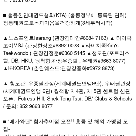
■ 홍콩한인태권도협회(KTA) (홍콩정부에 등록된 단체)
정통태권도로몸과마음을건강하게(3세부터시작)
▲노스포인트Isarang (관장김태안#6684 7163) ▲ 타이콕
초이MSJ (관장한상조#6892 0023 ▲라이치콕Kim's
Taekwondo ( 관장김정훈#6360 5145 ▲청도관(포트리스
힐, DB, HKU, 웡척항:관장우종필 , 우태권#9663 8077)
▲K-KOREA (춘완웨스트:관장강종화#5972 8873)
▲ 청도관: 우종필관장(세계태권도연맹9단), 우태권관장
(세계태권도연맹 6단) 웡척항 제4관, 제 5관 센트럴 신관
오픈, Fotress Hill, Shek Tong Tsui, DB/ Clubs & Schools
/ 문의: 852 9663 8077
■ “메가와팬” 침사추이점 오픈!! 홍콩 및 해외 가맹점 모
집-