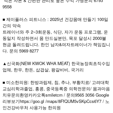
적은 자본 & 간편한 관리로 높은 수익 가맹문의 6793
9558
■ 제이플러스 피트니스 : 2025년 건강몸매 만들기 100일
간의 약속
트레이너와 주 2~3회운동, 식단, 자가 운동 프로그램, 운
동일지 작성하면서 몸 만드실분만, 목포 달성시 2000불
현금 돌려드립니다. 한인 남자&여자트레이너가 책임집니
다. 문의 5969 8277
▲신국화(NEW KWOK WHA MEAT) 한국농장최초직수입
업체, 한우, 한돈, 삽겹살, 왕갈비비, 국거리
■ 미소한의원: 한방과립제, 침, 추나, 부황치료/ 고려대학
교심리학과졸업, 홍콩, 중국등록중 의학전문의/ 몸과마음
치유문의환영카카오톡smiletcm / 문의9565 3056 Google
리뷰보기https://goo.gl /maps/8FfQUM5vSKpCcs6Y7 / 노
인건강바우처 사용가능 한의원