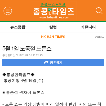
검색
뉴스종합
칼럼
커뮤니티
HK HAN TIMES
전체기사
5월 1일 노동절 드론쇼
홍콩한타임즈 2025-04-16 11:22:49
공유하기
◆홍콩한타임즈◆
홍콩여행
4
월
16
일
(
수
)
■ 홍콩섬 완차이 드론쇼
- 드론 쇼는 기상 상황에 따라 일정이 변경, 지연 또는 취