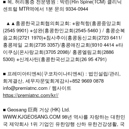
■ 목, 허리통증 전문병원 : 박린(Rin Spine(TCM) 클리닉
센트럴 MTR역에서 1분 문의 9334-0944
▲▲홍콩한국교회협의회교회: ※왕척항(홍콩중앙교회
(2545 9901) ※성완(홍콩한인교회(2545-5460 ) / 홍콩순복
음교회(2721 1970)※침사추이(홍콩동신교회(2723 6411/
홍콩제일 교회(2735 3357)/홍콩애진교회(9310 4414 ※타
이쿠싱(온사랑교회(3705 2098)/ 홍콩엘림교회(2886
5300) ※신계사틴(홍콩한국선교교회(26 95 4791)
■ 프레미아티엔씨(구코차이나티엔씨) : 법인설립/관리,
회계결산, 세무자문및회계감사+852 9669 0878
info@premiatnc.com / 웹사이트
https://premiatnc.com/kr//
■ Geosang 巨商 거상 (HK) Ltd.
WWW.KJGEOSANG.COM
98년 역사를 자랑하는 대한민
국 제약회사 1위 기업인 유한양행 산하 유한건강생활, 국