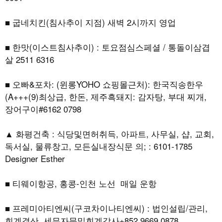
■ 굽네치킨(침사추이 지점) 새벽 2시까지 영업
■ 한맛(이스트침사추이) : 토요점심스페셜 / 통돌이삼겹
살 2511 6316
■ 오빠&포차: (윈롱YOHO 쇼핑몰근처): 한국직송한우
(A+++(9)최상급, 한돈, 제주흑돼지: 감자탕, 부대 찌개,
장어구이#6162 0798
▲ 화평건축 : 식당및면허취득, 아파트, 사무실, 샵, 교회,
독서실, 물류창고, 모든실내장식문 의; : 6101-1785
Designer Esther
■ 티웨이항공, 홍콩-인천 노선 매일 운항
■ 프레미아티엔씨(구코차이나티엔씨) : 법인설립/관리,
회계결산, 세무자문및회계감사+852 9669 0878