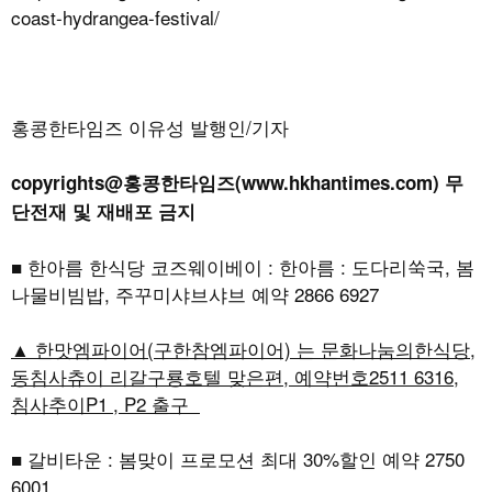
coast-hydrangea-festival/
홍콩한타임즈 이유성 발행인/기자
copyrights@홍콩한타임즈(www.hkhantimes.com) 무
단전재 및 재배포 금지
■ 한아름 한식당 코즈웨이베이 : 한아름 : 도다리쑥국, 봄
나물비빔밥, 주꾸미샤브샤브 예약 2866 6927
▲ 한맛엠파이어(구한참엠파이어) 는 문화나눔의한식당,
동침사츄이 리갈구룡호텔 맞은편, 예약번호2511 6316,
침사추이P1 , P2 출구
■ 갈비타운 : 봄맞이 프로모션 최대 30%할인 예약 2750
6001