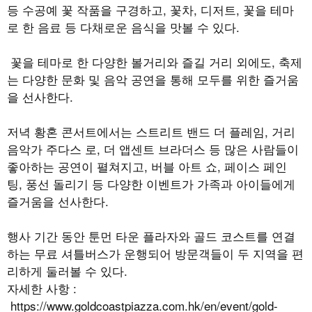
등 수공예 꽃 작품을 구경하고
,
꽃차
,
디저트
,
꽃을 테마
로 한 음료 등 다채로운 음식을 맛볼 수 있다
.
꽃을 테마로 한 다양한 볼거리와 즐길 거리 외에도
,
축제
는 다양한 문화 및 음악 공연을 통해 모두를 위한 즐거움
을 선사한다
.
저녁 황혼 콘서트에서는 스트리트 밴드 더 플레임
,
거리
음악가 주다스 로
,
더 앱센트 브라더스 등 많은 사람들이
좋아하는 공연이 펼쳐지고
,
버블 아트 쇼
,
페이스 페인
팅
,
풍선 돌리기 등 다양한 이벤트가 가족과 아이들에게
즐거움을 선사한다
.
행사 기간 동안 툰먼 타운 플라자와 골드 코스트를 연결
하는 무료 셔틀버스가 운행되어 방문객들이 두 지역을 편
리하게 둘러볼 수 있다
.
자세한 사항 :
https://www.goldcoastpiazza.com.hk/en/event/gold-