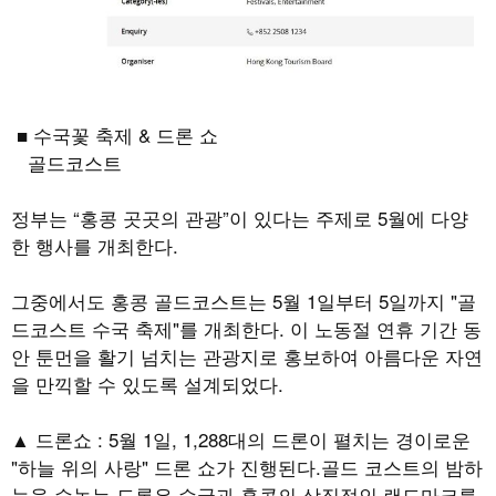
■ 수국꽃 축제
&
드론 쇼
골드코스트
정부는
“
홍콩 곳곳의 관광
”
이 있다는 주제로
5
월에 다양
한 행사를 개최한다
.
그중에서도 홍콩 골드코스트는
5
월
1
일부터
5
일까지
"
골
드코스트 수국 축제
"
를 개최한다
.
이 노동절 연휴 기간 동
안 툰먼을 활기 넘치는 관광지로 홍보하여 아름다운 자연
을 만끽할 수 있도록 설계되었다
.
▲ 드론쇼
: 5
월
1
일
, 1,288
대의 드론이 펼치는 경이로운
"
하늘 위의 사랑
"
드론 쇼가 진행된다
.
골드 코스트의 밤하
늘을 수놓는 드론은 수국과 홍콩의 상징적인 랜드마크를