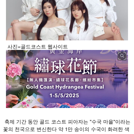
사진=골드코스트 웹사이트
축제 기간 동안 골드 코스트 피아자는
"
수국 마을
"
이라는
꽃의 천국으로 변신한다 약
1
만 송이의 수국이 화려한 색