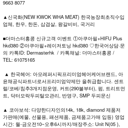
9663 8077
▲신국화(NEW KWOK WHA MEAT) 한국농장최초직수입
업체, 한우, 한돈, 삽겹살, 왕갈비비, 국거리
■더마스터홍콩 신규고객 이벤트 ①아쿠아필+HIFU Plus
hkd380 ②아쿠아필+레이저토닝 hkd380 ♡한국어상담·문
의 카톡ID: Dermasterhk / 카톡채널: 더마스터홍콩 /
TEL: 61075165
▲ 한국헤어: 아모레퍼시픽프리미엄헤어케어브랜드, 아
윤채공식파트너로서프리미엄약제만 을취급합니다. 센트
럴/코베/침추3개지점운영, 커트(290불부터), 펌, 트리트먼
트, 닥터모락두피탈모관리, 반영구, SMP 두피문신
▲ 코아보석: 다양한디자인의14k, 18k, diamond 제품저
가판매(예물, 선물용, 패션제품, 금제품고가매 입등) 영업
시간: 월-금오전10~오후6시까지/매장주소: Unit N(05 ),