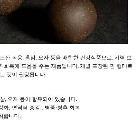
드산 녹용
홍삼
오자 등을 배합한 건강식품으로
기력 보
,
,
,
후 회복에 도움을 주는 제품입니다
개별 포장된 환 형태로
.
는 것이 권장됩니다
.
삼
오자 등이 함유되어 있습니다
,
.
강화, 면역력 증강 , 병중
병후 회복
·
섭취합니다
.