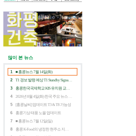
많이 본 뉴스
1
■ 홍콩뉴스 7월 14일(화)
2
T1 경보 발령 예상 T1 Standby Signal Expected
3
홍콩한국국제학교 KIS 유치원 교사 채용공고
4
2026년 8월 4일(화) 한국 주요 뉴스 5개
5
[홍콩날씨] 업데이트 T3 & T8 가능성
6
홍콩기상 태풍 노을 업데이트
7
■ 홍콩뉴스 7월 12일(일)
8
홍콩 K-Food의 냉정한 현주소 지금 홍콩 한식당에 무슨 일이? Market Decline and "Northbound Consumption"