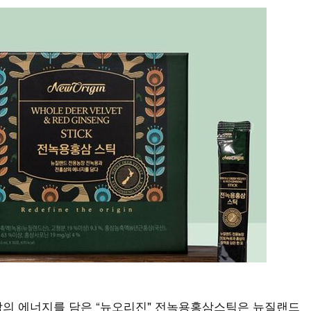
삼의 에너지를 담은 “뉴오리진" 전녹용홍삼스틱은 뉴질랜드