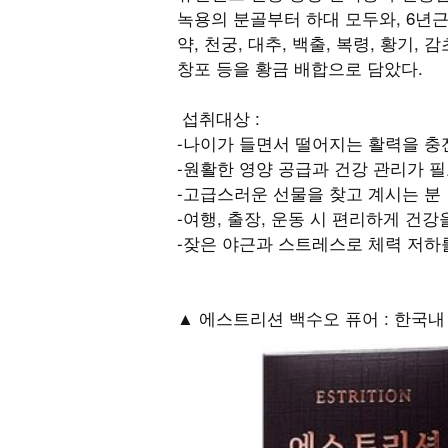
녹용의 분골부터 하대 모두와, 6년근
약, 천궁, 대추, 백출, 복령, 황기, 
창포 등을 황금 배합으로 담았다.
섭취대상 :
-나이가 들면서 떨어지는 활력을 충
-원활한 영양 공급과 건강 관리가 
-고급스러운 선물을 찾고 계시는 분
-여행, 출장, 운동 시 편리하게 건
-잦은 야근과 스트레스로 체력 저하
▲ 에스트리션 백수오 퓨어 : 한국내