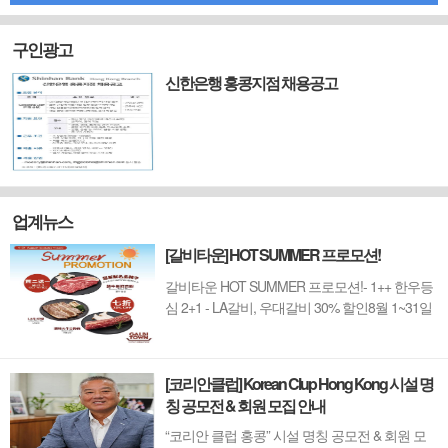
구인광고
신한은행 홍콩지점 채용공고
업계뉴스
[갈비타운] HOT SUMMER 프로모션!
갈비타운 HOT SUMMER 프로모션!- 1++ 한우등
심 2+1 - LA갈비, 우대갈비 30% 할인8월 1~31일
까지 (금요일 할인제외)예약 : 2750-6001
[코리안클럽] Korean Clup Hong Kong 시설 명
칭 공모전 & 회원 모집 안내
“코리안 클럽 홍콩” 시설 명칭 공모전 & 회원 모