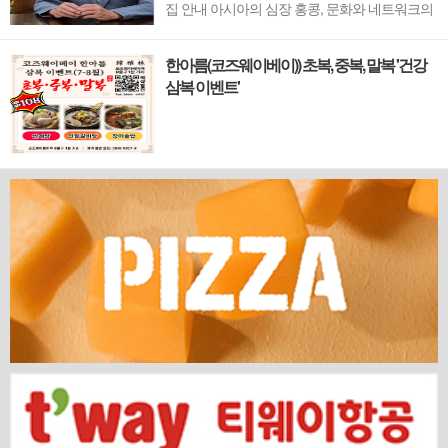
집 안내 아시아의 심장 홍콩, 문화와 네트워크의
새 지평을 열 '코리안 클럽'이 온다 동서양이 교차
하며 세계의 아이디어와 자본이 모여드는 도시,
한아름(코즈웨이베이)) 초복, 중복, 말복 '건강
홍콩. 이 역동적인 글로벌 허브의 중심에서 한국
삼복 이벤트'
의 깊이 있는 문화유산과 세계적 감각을 잇는 새
로운 다리가 놓입니다. 바로 국...