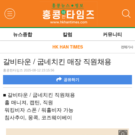
검색
뉴스종합
칼럼
커뮤니티
HK HAN TIMES
전체기사
갈비타운 / 굽네치킨 매장 직원채용
홍콩한타임즈 2025-08-12 23:15:56
공유하기
■ 갈비타운
/
굽네치킨 직원채용
홀 매니져
,
캡틴
,
직원
워킹비자 스폰
/
워홀비자 가능
침사추이
,
몽콕
,
코즈웨이베이