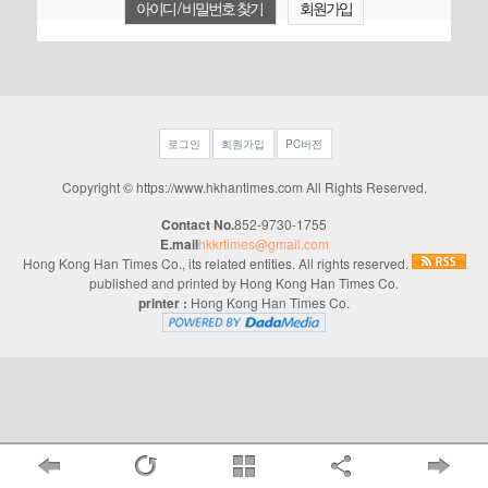
아이디 / 비밀번호 찾기
회원가입
로그인
회원가입
PC버전
Copyright © https://www.hkhantimes.com All Rights Reserved.
Contact No.
852-9730-1755
E.mail
hkkrtimes@gmail.com
Hong Kong Han Times Co., its related entities. All rights reserved.
published and printed by Hong Kong Han Times Co.
printer :
Hong Kong Han Times Co.