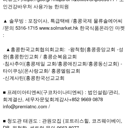
인건강바우처 사용가능 한의원
▲ 솔무빙 : 포장이사, 특급택배 /홍콩국제 물류솔에어씨
/문의 5316-1715 www.solmarket.hk 한국식품온라인 마켓
:
▲홍콩한국교회협의회교회: -왕척항(홍콩중앙교회 -성
완(홍콩한인교회 / 홍콩순복음교회
-침사추이(홍콩제일 교회/홍콩애진교회/홍콩동신교회) -
타이쿠싱(온사랑교회/ 홍콩엘림교회
-신계사틴(홍콩한국선교교회
■ 프레미아티엔씨(구코차이나티엔씨) : 법인설립/관리,
회계결산, 세무자문및회계감사+852 9669 0878
info@premiatnc.com /
■ 청도관 태권도 : 관원모집 (포트리스힐, 코즈웨이베이,
DB, 웡척항, 센트럴 문의 9663 8077