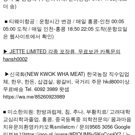
더 송)
■ 티웨이항공 : 운항시간 변경 / 매일 홍콩-인천 00:05
05:00 도착 / 매일 인천-홍콩 18:50 22:05 도착(운항요일
은 웹사이트에서 확인)
▶ JETTE LIMITED 각종 포장류, 무료보관 카톡문의
hansh0002
▶신국화(NEW KWOK WHA MEAT) 한국농장 직수입업
체, 한우, 한돈, 삽겹살, 왕갈비, 국거리 주문 hkd800이상
무료배송 Tel. 6092 3989 왓셉
https://wa.me/85260923989
■ 미소한의원: 한방과립제, 침, 추나, 부황치료/ 고려대학
교심리학과졸업, 홍콩, 중국등록중 의학전문의/ 몸과마음
치유문의환영카카오톡smiletcm / 문의9565 3056 Google
리뷰보기https://goo.gl /maps/8FfQUM5vSKpCcs6Y7 / 노