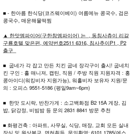
■ - 한아름 한식당(코즈웨이베이) 여름메뉴 콩국수, 검은
콩국수, 매운해물떡찜
▲ 한맛엠파이어(구한참엠파이어) 는 , 동침사츄이 리갈
구룡호텔 맞은편, 예약번호2511 6316, 침사추이P1 , P2
출구
■ 굽네가 각 잡고 만든 치킨 굽네 장각구이 출시! 굽네치
킨 구인 : 홀 매니져, 캡틴, 직원 / 주방 직원 지원자격 : 홍
콩아이디(워킹비자 지원가능), 워홀비자 보유자 지원/문
의 : 오피스 9551-5186 (평일9am~6pm)
■ 한맛 도시락, 반찬가게 : 소고백화점 B2 15A 게장, 김
밥, 닭강정, 비빔밤 등 문의 2831 8841 방문 추천
■ 화평건축 : 아파트, 사무실, 식당, 매장, 교회 모든 실내
장식 및 원상복구, 면허취득, 문의환영: 6101 1785(에스