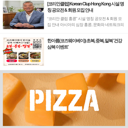
[코리안클럽] Korean Clup Hong Kong 시설 명
칭 공모전 & 회원 모집 안내
“코리안 클럽 홍콩” 시설 명칭 공모전 & 회원 모
집 안내 아시아의 심장 홍콩, 문화와 네트워크의
새 지평을 열 '코리안 클럽'이 온다 동서양이 교차
하며 세계의 아이디어와 자본이 모여드는 도시,
한아름(코즈웨이베이)) 초복, 중복, 말복 '건강
홍콩. 이 역동적인 글로벌 허브의 중심에서 한국
삼복 이벤트'
의 깊이 있는 문화유산과 세계적 감각을 잇는 새
로운 다리가 놓입니다. 바로 국...