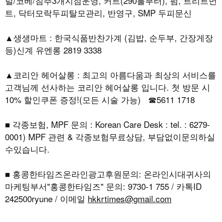
럴/코베/침추3개지점운영, 커트(290불부터), 펌, 트리트먼
트, 닥터모락두피탈모관리, 반영구, SMP 두피문신
▲생생마트 : 한국식품반찬가계 (김밥, 순두부, 간장게장
등)신계 유엔롱 2819 3338
▲코리안 헤어살롱 : 최고의 아름다움과 최상의 서비스를
고객님께 선사하는 코리안 헤어살롱 입니다. 첫 방문 시
10% 할인쿠폰 증정!(모든 시술 가능) ☎5611 1718
■ 각종보험, MPF 문의 : Korean Care Desk : tel. : 6279-
0001) MPF 관련 & 각종보험무료상담, 부담없이문의하실
수있습니다.
■ 홍콩한타임즈온라인광고후원문의: 온라인시대귀사의
마케팅부서"홍콩한타임즈" 문의: 9730-1 755 / 카톡ID
242500ryune / 이메일
hkkrtimes@gmail.com