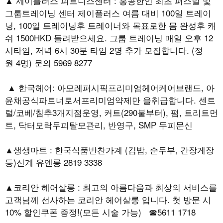
▲ 제이플러스 피트니스센터 : 홍콩한인 최초 퍼스널 및
그룹트레이닝 센터 제이플러스 여름 대비 100일 트레이
닝, 100일 트레이닝후 트레이너와 목표로한 몸 완성후 캐
쉬 1500HKD 돌려받으세요. 그룹 트레이닝 매일 오후 12
시타임, 저녁 6시 30분 타임 2명 추가 모집합니다. (정
원 4명) 문의 5969 8277
▲ 한국헤어: 아모레퍼시픽프리미엄헤어케어브랜드, 아
윤채공식파트너로서프리미엄약제만 을취급합니다. 센트
럴/코베/침추3개지점운영, 커트(290불부터), 펌, 트리트먼
트, 닥터모락두피탈모관리, 반영구, SMP 두피문신
▲생생마트 : 한국식품반찬가계 (김밥, 순두부, 간장게장
등)신계 유엔롱 2819 3338
▲코리안 헤어살롱 : 최고의 아름다움과 최상의 서비스를
고객님께 선사하는 코리안 헤어살롱 입니다. 첫 방문 시
10% 할인쿠폰 증정!(모든 시술 가능) ☎5611 1718