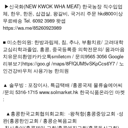
▶신국화(NEW KWOK WHA MEAT) 한국농장 직수입업
체, 한우, 한돈, 삽겹살, 왕갈비, 국거리 주문 hkd800이상
무료배송 Tel. 6092 3989 왓셉
https://wa.me/85260923989
■ 미소한의원: 한방과립제, 침, 추나, 부황치료/ 고려대학
교심리학과졸업, 홍콩, 중국등록중 의학전문의/ 몸과마음
치유문의환영카카오톡smiletcm / 문의9565 3056 Google
리뷰보기https://goo.gl /maps/8FfQUM5vSKpCcs6Y7 / 노
인건강바우처 사용가능 한의원
▲ 솔무빙 : 포장이사, 특급택배 /홍콩국제 물류솔에어씨
/문의 5316-1715 www.solmarket.hk 한국식품온라인 마켓
:
▲홍콩한국교회협의회교회: -왕척항(홍콩중앙교회 -성
완(홍콩한인교회 / 홍콩순복음교회
-침사추이(홍콩제일 교회/홍콩애진교회/홍콩동신교회) -