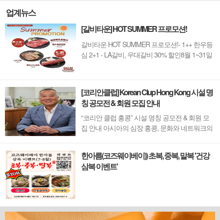
업계뉴스
[갈비타운] HOT SUMMER 프로모션!
갈비타운 HOT SUMMER 프로모션!- 1++ 한우등
심 2+1 - LA갈비, 우대갈비 30% 할인8월 1~31일
까지 (금요일 할인제외)예약 : 2750-6001
[코리안클럽] Korean Clup Hong Kong 시설 명
칭 공모전 & 회원 모집 안내
“코리안 클럽 홍콩” 시설 명칭 공모전 & 회원 모
집 안내 아시아의 심장 홍콩, 문화와 네트워크의
새 지평을 열 '코리안 클럽'이 온다 동서양이 교차
하며 세계의 아이디어와 자본이 모여드는 도시,
한아름(코즈웨이베이)) 초복, 중복, 말복 '건강
홍콩. 이 역동적인 글로벌 허브의 중심에서 한국
삼복 이벤트'
의 깊이 있는 문화유산과 세계적 감각을 잇는 새
로운 다리가 놓입니다. 바로 국...