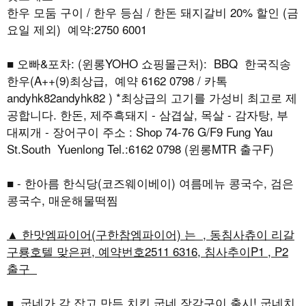
한우 모둠 구이 / 한우 등심 / 한돈 돼지갈비 20% 할인 (금
요일 제외) 예약:2750 6001
■ 오빠&포차: (윈롱YOHO 쇼핑몰근처): BBQ 한국직송
한우(A++(9)최상급, 예약 6162 0798 / 카톡
andyhk82andyhk82 ) *최상급의 고기를 가성비 최고로 제
공합니다. 한돈, 제주흑돼지 - 삼겹살, 목살 - 감자탕, 부
대찌개 - 장어구이 주소 : Shop 74-76 G/F9 Fung Yau
St.South Yuenlong Tel.:6162 0798 (윈롱MTR 출구F)
■ - 한아름 한식당(코즈웨이베이) 여름메뉴 콩국수, 검은
콩국수, 매운해물떡찜
▲ 한맛엠파이어(구한참엠파이어) 는 , 동침사츄이 리갈
구룡호텔 맞은편, 예약번호2511 6316, 침사추이P1 , P2
출구
■ 굽네가 각 잡고 만든 치킨 굽네 장각구이 출시! 굽네치