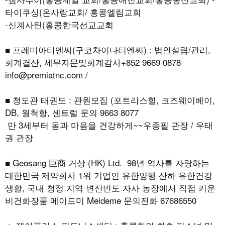
타이쿠싱(온사랑교회/ 홍콩엘림교회
-신계사틴(홍콩한국선교교회
■ 프레미아티엔씨(구코차이나티엔씨) : 법인설립/관리,
회계결산, 세무자문및회계감사+852 9669 0878
info@premiatnc.com /
■ 청도관 태권도 : 관원모집 (포트리스힐, 코즈웨이베이,
DB, 웡척항, 센트럴 문의 9663 8077
만 3세부터 몸과 마음을 건강하게~~우종필 관장 / 우태
권 관장
■ Geosang 巨商 거상 (HK) Ltd. 98년 역사를 자랑하는
대한민국 제약회사 1위 기업인 유한양행 산하 유한건강
생활, 국내 청정 지역 변산반도 자사 농장에서 직접 키운
비건화장품 메이드미 Meideme 문의전화 67686550