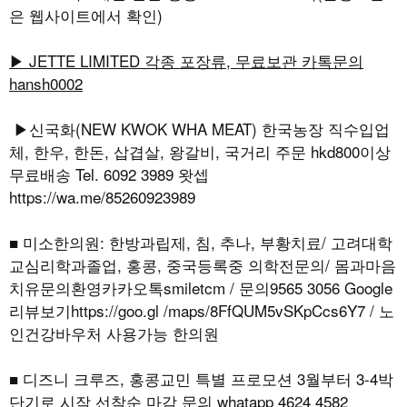
은 웹사이트에서 확인)
▶ JETTE LIMITED 각종 포장류, 무료보관 카톡문의
hansh0002
▶신국화(NEW KWOK WHA MEAT) 한국농장 직수입업
체, 한우, 한돈, 삽겹살, 왕갈비, 국거리 주문 hkd800이상
무료배송 Tel. 6092 3989 왓셉
https://wa.me/85260923989
■ 미소한의원: 한방과립제, 침, 추나, 부황치료/ 고려대학
교심리학과졸업, 홍콩, 중국등록중 의학전문의/ 몸과마음
치유문의환영카카오톡smiletcm / 문의9565 3056 Google
리뷰보기https://goo.gl /maps/8FfQUM5vSKpCcs6Y7 / 노
인건강바우처 사용가능 한의원
■ 디즈니 크루즈, 홍콩교민 특별 프로모션 3월부터 3-4박
단기로 시작 선착순 마감 문의 whatapp 4624 4582