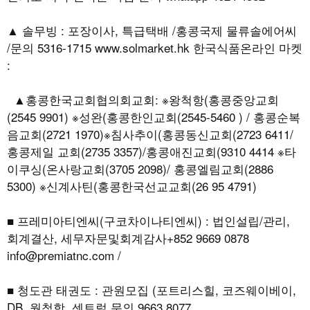
▲ 솔무빙 : 포장이사, 특급택배 /홍콩국제 물류솔에어씨
/문의 5316-1715 www.solmarket.hk 한국식품온라인 마켓
:
▲홍콩한국교회협의회교회: ※왕척항(홍콩중앙교회
(2545 9901) ※성완(홍콩한인교회(2545-5460 ) / 홍콩순복
음교회(2721 1970)※침사추이(홍콩동신교회(2723 6411/
홍콩제일 교회(2735 3357)/홍콩애진교회(9310 4414 ※타
이쿠싱(온사랑교회(3705 2098)/ 홍콩엘림교회(2886
5300) ※신계사틴(홍콩한국선교교회(26 95 4791)
■ 프레미아티엔씨(구코차이나티엔씨) : 법인설립/관리,
회계결산, 세무자문및회계감사+852 9669 0878
info@premiatnc.com /
■ 청도관 태권도 : 관원모집 (포트리스힐, 코즈웨이베이,
DB, 웡척항, 센트럴 문의 9663 8077