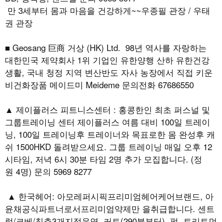
만 3세부터 몸과 마음을 건강하게~~우종필 관장 / 우태
권 관장
■ Geosang 巨商 거상 (HK) Ltd. 98년 역사를 자랑하는
대한민국 제약회사 1위 기업인 유한양행 산하 유한건강
생활, 국내 청정 지역 변산반도 자사 농장에서 직접 키운
비건화장품 메이드미 Meideme 문의전화 67686550
▲ 제이플러스 피트니스센터 : 홍콩한인 최초 퍼스널 및
그룹트레이닝 센터 제이플러스 여름 대비 100일 트레이
닝, 100일 트레이닝후 트레이너와 목표로한 몸 완성후 캐
쉬 1500HKD 돌려받으세요. 그룹 트레이닝 매일 오후 12
시타임, 저녁 6시 30분 타임 2명 추가 모집합니다. (정
원 4명) 문의 5969 8277
▲ 한국헤어: 아모레퍼시픽프리미엄헤어케어브랜드, 아
윤채공식파트너로서프리미엄약제만 을취급합니다. 센트
럴/코베/침추3개지점운영, 커트(290불부터), 펌, 트리트먼