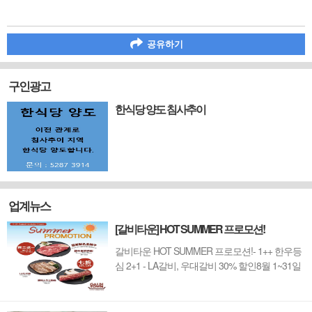
공유하기
구인광고
한식당 양도 침사추이
업계뉴스
[갈비타운] HOT SUMMER 프로모션!
갈비타운 HOT SUMMER 프로모션!- 1++ 한우등
심 2+1 - LA갈비, 우대갈비 30% 할인8월 1~31일
까지 (금요일 할인제외)예약 : 2750-6001