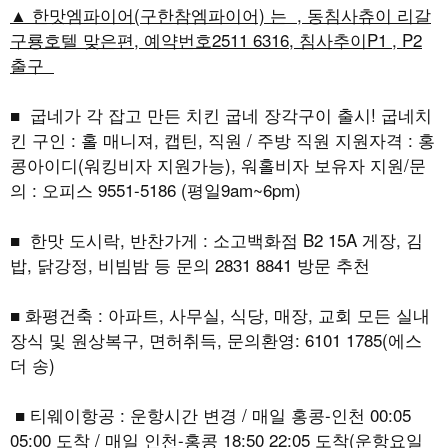
▲ 한맛엠파이어(구한참엠파이어) 는 , 동침사츄이 리갈
구룡호텔 맞은편, 예약번호2511 6316, 침사추이P1 , P2
출구
■ 굽네가 각 잡고 만든 치킨 굽네 장각구이 출시! 굽네치
킨 구인 : 홀 매니져, 캡틴, 직원 / 주방 직원 지원자격 : 홍
콩아이디(워킹비자 지원가능), 워홀비자 보유자 지원/문
의 : 오피스 9551-5186 (평일9am~6pm)
■ 한맛 도시락, 반찬가게 : 소고백화점 B2 15A 게장, 김
밥, 닭강정, 비빔밤 등 문의 2831 8841 방문 추천
■ 화평건축 : 아파트, 사무실, 식당, 매장, 교회 모든 실내
장식 및 원상복구, 면허취득, 문의환영: 6101 1785(에스
더 송)
■ 티웨이항공 : 운항시간 변경 / 매일 홍콩-인천 00:05
05:00 도착 / 매일 인천-홍콩 18:50 22:05 도착(운항요일