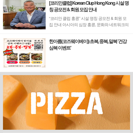
[코리안클럽] Korean Clup Hong Kong 시설 명
칭 공모전 & 회원 모집 안내
“코리안 클럽 홍콩” 시설 명칭 공모전 & 회원 모
집 안내 아시아의 심장 홍콩, 문화와 네트워크의
새 지평을 열 '코리안 클럽'이 온다 동서양이 교차
하며 세계의 아이디어와 자본이 모여드는 도시,
한아름(코즈웨이베이)) 초복, 중복, 말복 '건강
홍콩. 이 역동적인 글로벌 허브의 중심에서 한국
삼복 이벤트'
의 깊이 있는 문화유산과 세계적 감각을 잇는 새
로운 다리가 놓입니다. 바로 국...