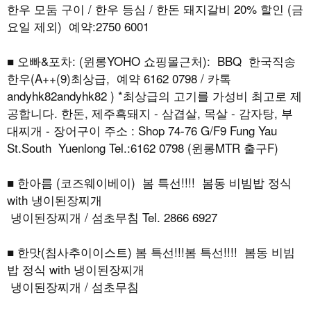
한우 모둠 구이 / 한우 등심 / 한돈 돼지갈비 20% 할인 (금
요일 제외) 예약:2750 6001
■ 오빠&포차: (윈롱YOHO 쇼핑몰근처): BBQ 한국직송
한우(A++(9)최상급, 예약 6162 0798 / 카톡
andyhk82andyhk82 ) *최상급의 고기를 가성비 최고로 제
공합니다. 한돈, 제주흑돼지 - 삼겹살, 목살 - 감자탕, 부
대찌개 - 장어구이 주소 : Shop 74-76 G/F9 Fung Yau
St.South Yuenlong Tel.:6162 0798 (윈롱MTR 출구F)
■ 한아름 (코즈웨이베이) 봄 특선!!!! 봄동 비빔밥 정식
with 냉이된장찌개
냉이된장찌개 / 섬초무침 Tel. 2866 6927
■ 한맛(침사추이이스트) 봄 특선!!!봄 특선!!!! 봄동 비빔
밥 정식 with 냉이된장찌개
냉이된장찌개 / 섬초무침