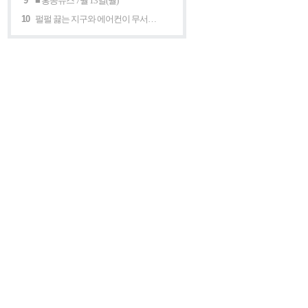
9
■ 홍콩뉴스 7월 13일(월)
10
펄펄 끓는 지구와 에어컨이 무서운 세계 “홍콩의 에어컨은 축복이다”