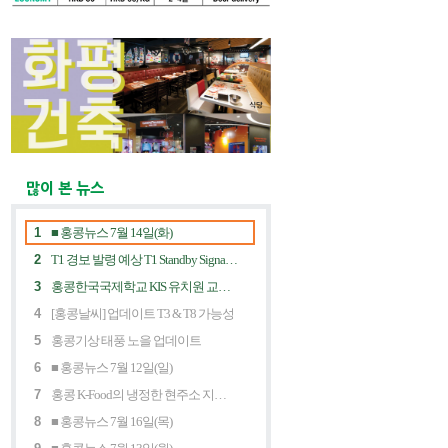
많이 본 뉴스
1
■ 홍콩뉴스 7월 14일(화)
2
T1 경보 발령 예상 T1 Standby Signal Expected
3
홍콩한국국제학교 KIS 유치원 교사 채용공고
4
[홍콩날씨] 업데이트 T3 & T8 가능성
5
홍콩기상 태풍 노을 업데이트
6
■ 홍콩뉴스 7월 12일(일)
7
홍콩 K-Food의 냉정한 현주소 지금 홍콩 한식당에 무슨 일이? Market Decline and "Northbound Consumption"
8
■ 홍콩뉴스 7월 16일(목)