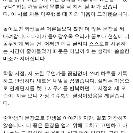
구나
"
하는 깨달음에 무릎을 탁 치게 될 때가 있습니
다
.
이 시를 처음 마주했을 때 저의 마음이 그러했습니다
.
돌아보면 학생들은 어른들보다 훨씬 더 많은 문장을 써
내려갑니다
.
나이가 들어갈수록 우리가 꿈보다 현실에 더
몰두하게 되는 건
,
어쩌면 펜을 굴리며 스스로를 사유하
는 시간이 줄어들었기 때문은 아닐까 하는 생각에 씁쓸한
미소가 지어집니다
.
학창 시절
,
저 또한 무언가를 끊임없이 쓰며 하루를 기록
하고 반성하며 새로운 내일을 꿈꿨습니다
.
설레는 마음으
로 연애편지를 썼다 지우기를 반복하던 그 시절의 제 모
습이
,
지금 보니 가장 순수했던 열정이었음을 깨닫습니
다
.
중학생의 문장으로 인생을 이야기하지만
,
결코 거창하지
않습니다
.
더 좋은 문장을 얻기 위해 고치고 고민하고 다
시 쓰는 그 정성이 곧 우리의 삶과 닮아 있으며
,
그런 과