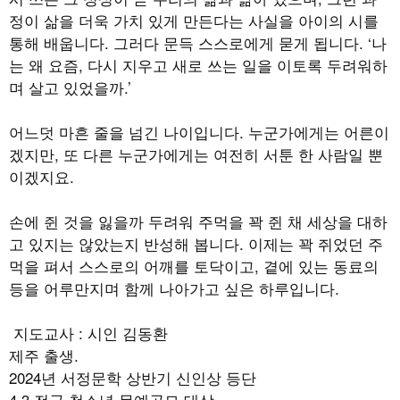
정이 삶을 더욱 가치 있게 만든다는 사실을 아이의 시를
통해 배웁니다
.
그러다 문득 스스로에게 묻게 됩니다
. ‘
나
는 왜 요즘
,
다시 지우고 새로 쓰는 일을 이토록 두려워하
며 살고 있었을까
.’
어느덧 마흔 줄을 넘긴 나이입니다
.
누군가에게는 어른이
겠지만
,
또 다른 누군가에게는 여전히 서툰 한 사람일 뿐
이겠지요
.
손에 쥔 것을 잃을까 두려워 주먹을 꽉 쥔 채 세상을 대하
고 있지는 않았는지 반성해 봅니다
.
이제는 꽉 쥐었던 주
먹을 펴서 스스로의 어깨를 토닥이고
,
곁에 있는 동료의
등을 어루만지며 함께 나아가고 싶은 하루입니다
.
지도교사
:
시인 김동환
제주 출생
.
2024
년 서정문학 상반기 신인상 등단
4.3
전국 청소년 문예공모 대상