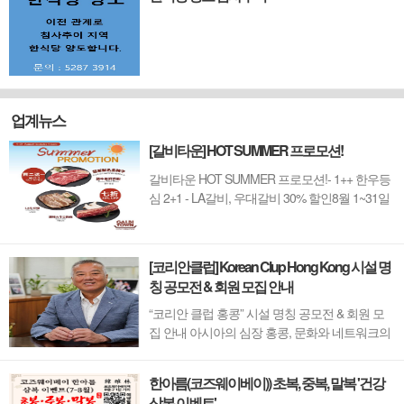
업계뉴스
[갈비타운] HOT SUMMER 프로모션!
갈비타운 HOT SUMMER 프로모션!- 1++ 한우등
심 2+1 - LA갈비, 우대갈비 30% 할인8월 1~31일
까지 (금요일 할인제외)예약 : 2750-6001
[코리안클럽] Korean Clup Hong Kong 시설 명
칭 공모전 & 회원 모집 안내
“코리안 클럽 홍콩” 시설 명칭 공모전 & 회원 모
집 안내 아시아의 심장 홍콩, 문화와 네트워크의
새 지평을 열 '코리안 클럽'이 온다 동서양이 교차
하며 세계의 아이디어와 자본이 모여드는 도시,
한아름(코즈웨이베이)) 초복, 중복, 말복 '건강
홍콩. 이 역동적인 글로벌 허브의 중심에서 한국
삼복 이벤트'