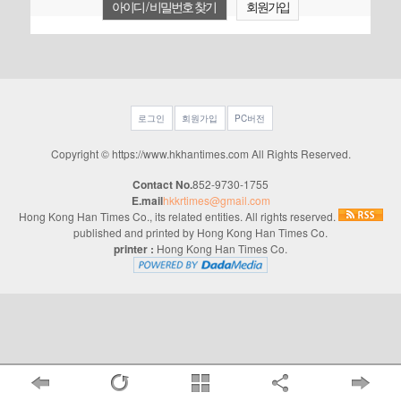
아이디 / 비밀번호 찾기
회원가입
로그인
회원가입
PC버전
Copyright © https://www.hkhantimes.com All Rights Reserved.
Contact No.
852-9730-1755
E.mail
hkkrtimes@gmail.com
Hong Kong Han Times Co., its related entities. All rights reserved.
published and printed by Hong Kong Han Times Co.
printer :
Hong Kong Han Times Co.