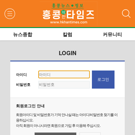
검색
뉴스종합
칼럼
커뮤니티
LOGIN
아이디
비밀번호
회원로그인 안내
회원아이디 및 비밀번호가 기억 안나실 때는 아이디/비밀번호 찾기를 이
용하십시오.
아직 회원이 아니시라면 회원으로 가입 후 이용해 주십시오.