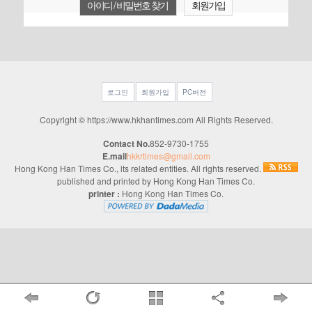
아이디 / 비밀번호 찾기
회원가입
로그인
회원가입
PC버전
Copyright © https://www.hkhantimes.com All Rights Reserved.
Contact No.
852-9730-1755
E.mail
hkkrtimes@gmail.com
Hong Kong Han Times Co., its related entities. All rights reserved.
published and printed by Hong Kong Han Times Co.
printer :
Hong Kong Han Times Co.